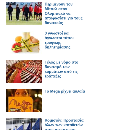
Περιμένουν τον
Μίτσελ στον
Ολυμπιακό να
αποφασίσει για τους
δανεικούς
9 γνωστοί και
άγνωστοι τύποι
τροφικής
δηλητηρίασης
Tέλος με νόμο στο
δανεισμό των
κομμάτων από τις
τράπεζες
Το Mega ρίχνει αυλαία
Κομισιόν: Προστασία
όλων των καταθετών
στην περίπτωση