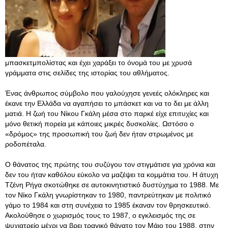
μπασκετμπολίστας και έχει χαράξει το όνομά του με χρυσά
γράμματα στις σελίδες της ιστορίας του αθλήματος.
Ένας άνθρωπος σύμβολο που γαλούχησε γενεές ολόκληρες και
έκανε την Ελλάδα να αγαπήσει το μπάσκετ και να το δει με άλλη
ματιά. Η ζωή του Νίκου Γκάλη μέσα στο παρκέ είχε επιτυχίες και
μόνο θετική πορεία με κάποιες μικρές δυσκολίες. Ωστόσο ο
«δρόμος» της προσωπική του ζωή δεν ήταν στρωμένος με
ροδοπέταλα.
Ο θάνατος της πρώτης του συζύγου τον στιγμάτισε για χρόνια και
δεν του ήταν καθόλου εύκολο να μαζέψει τα κομμάτια του. Η άτυχη
Τζένη Ρήγα σκοτώθηκε σε αυτοκινητιστικό δυστύχημα το 1988. Με
τον Νίκο Γκάλη γνωρίστηκαν το 1980, παντρεύτηκαν με πολιτικό
γάμο το 1984 και στη συνέχεια το 1985 έκαναν τον θρησκευτικό.
Ακολούθησε ο χωρισμός τους το 1987, ο εγκλεισμός της σε
ψυχιατρείο μέχρι να βρει τραγικό θάνατο τον Μάιο του 1988, στην