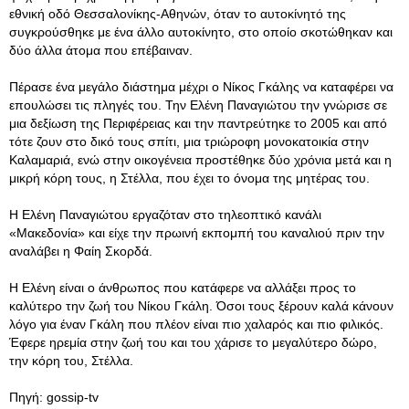
εθνική οδό Θεσσαλονίκης-Αθηνών, όταν το αυτοκίνητό της
συγκρούσθηκε με ένα άλλο αυτοκίνητο, στο οποίο σκοτώθηκαν και
δύο άλλα άτομα που επέβαιναν.
Πέρασε ένα μεγάλο διάστημα μέχρι ο Νίκος Γκάλης να καταφέρει να
επουλώσει τις πληγές του. Την Ελένη Παναγιώτου την γνώρισε σε
μια δεξίωση της Περιφέρειας και την παντρεύτηκε το 2005 και από
τότε ζουν στο δικό τους σπίτι, μια τριώροφη μονοκατοικία στην
Καλαμαριά, ενώ στην οικογένεια προστέθηκε δύο χρόνια μετά και η
μικρή κόρη τους, η Στέλλα, που έχει το όνομα της μητέρας του.
Η Ελένη Παναγιώτου εργαζόταν στο τηλεοπτικό κανάλι
«Μακεδονία» και είχε την πρωινή εκπομπή του καναλιού πριν την
αναλάβει η Φαίη Σκορδά.
Η Ελένη είναι ο άνθρωπος που κατάφερε να αλλάξει προς το
καλύτερο την ζωή του Νίκου Γκάλη. Όσοι τους ξέρουν καλά κάνουν
λόγο για έναν Γκάλη που πλέον είναι πιο χαλαρός και πιο φιλικός.
Έφερε ηρεμία στην ζωή του και του χάρισε το μεγαλύτερο δώρο,
την κόρη του, Στέλλα.
Πηγή: gossip-tv