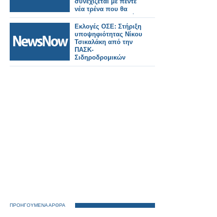
συνεχίζεται με πέντε
νέα τρένα που θα
τεθούν σε λειτουργία
το 2026
Εκλογές ΟΣΕ: Στήριξη
υποψηφιότητας Νίκου
Τσικαλάκη από την
ΠΑΣΚ-
Σιδηροδρομικών
ΠΡΟΗΓΟΥΜΕΝΑ ΑΡΘΡΑ