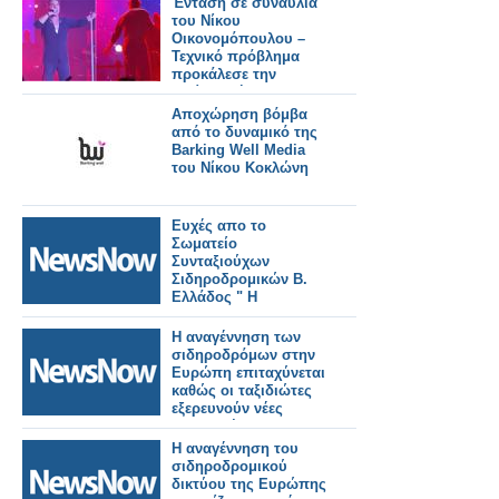
Ένταση σε συναυλία
του Νίκου
Οικονομόπουλου –
Τεχνικό πρόβλημα
προκάλεσε την
αντίδρασή του
Αποχώρηση βόμβα
από το δυναμικό της
Barking Well Media
του Νίκου Κοκλώνη
Ευχές απο το
Σωματείο
Συνταξιούχων
Σιδηροδρομικών Β.
Ελλάδος " Η
ΑΝΑΓΕΝΝΗΣΗ" .
Η αναγέννηση των
σιδηροδρόμων στην
Ευρώπη επιταχύνεται
καθώς οι ταξιδιώτες
εξερευνούν νέες
διαδρομές και
τοποθεσίες
Η αναγέννηση του
σιδηροδρομικού
δικτύου της Ευρώπης