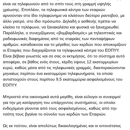
είναι να τηλεφωνούν από το σπίτι τους στη γραμμή υψηλής
χρέωσης
. Επιπλέον, τα τηλεφωνικά κέντρα των εταιριών
αρνούνταν στο ίδιο τηλεφώνημα να κλείσουν δεύτερο ραντεβού, με
άλλο γιατρό, στο ίδιο πρόσωπο. Δηλαδή ο ασθενής πρέπει να
κλείσει το τηλέφωνο, να ξανακαλέσει και φυσικά να ξαναχρεωθεί.
Παράλληλα, ο συνεχιζόμενος «βομβαρδισμός» με τηλεοπτικές και
ραδιοφωνικές διαφημίσεις από τις εταιρείες των πενταψήφιων
αριθμών, καταδεικνύει και το μέγεθος των κερδών που αποκομίζουν
οι Εταιρίες που διαχειρίζονται τα τηλεφωνικά κέντρα του ΕΟΠΥΥ.
Είναι βέβαια γνωστές και σε σας οι εκτιμήσεις, ότι το σύστημα αυτό
αποφέρει, σε βάθος ενός έτους, κέρδη ύψους 12 εκατομμυρίων
ευρώ, καθώς μέσα από τις τηλεφωνικές γραμμές, διεκπεραιώνονται
μηνιαίως περίπου ένα εκατομμύριο τηλεφωνήματα, τα οποία
αντιστοιχούν στους περίπου 9,5 εκατομμύρια ασφαλισμένους του
ΕΟΠΥΥ.
Μπροστά στα οικονομικά αυτά μεγέθη, είναι εύλογοι οι συνειρμοί
για την μη κατάργηση του υπάρχοντος συστήματος, οι οποίοι
ενδεχόμενα γίνονται από τους ασφαλισμένους, καθώς από την
τσέπη τους βγαίνει το σύνολο των κερδών των Εταιριών.
Ως εκ τούτου, είναι απολύτως δικαιολογημένες και οι εντονότατες