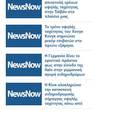
αποστολή τρένων
υψηλής ταχύτητας
στην Ταϊβάν στο
πλαίσιο μιας
σημαντικής
σιδηροδρομικής
Το τρένο υψηλής
παραγγελίας.
ταχύτητας του Χονγκ
Κονγκ σημειώνει
ρεκόρ επιβατών στο
πρώτο εξάμηνο.
Η Γερμανία δίνει το
οριστικό πράσινο
φως στην είσοδο της
Italo στην γερμανική
αγορά σιδηροδρόμων
υψηλής ταχύτητας.
Η Κίνα ολοκληρώνει
την κατασκευή
σιδηροδρομικής
σήραγγας υψηλής
ταχύτητας κάτω από
τον ποταμό
Γιανγκτσέ.