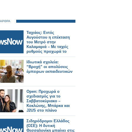
 ΑΡΘΡΑ
Ταχιάος: Εντός
Αυγούστου η επέκταση
του Μετρό στην
Καλαμαριά – Με ταχείς
ρυθμούς προχωρά το
Flyover.
Ιδιωτικά σχολεία:
“Βροχή” οι απολύσεις
έμπειρων εκπαιδευτικών
Open: Προχωρά ο
σχεδιασμός για το
Σαββατοκύριακο –
Κοκλώνης, Μπάρκα και
J2US στο πλάνο
Σιδηρόδρομοι Ελλάδος
(ΟΣΕ): Η δυτική
Θεσσαλονίκη μπαίνει στις