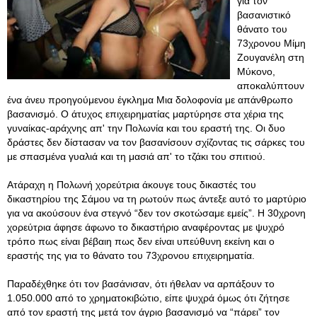
για τον
βασανιστικό
θάνατο του
73χρονου Μίμη
Ζουγανέλη στη
Μύκονο,
αποκαλύπτουν
ένα άνευ προηγούμενου έγκλημα Μια δολοφονία με απάνθρωπο
βασανισμό. Ο άτυχος επιχειρηματίας μαρτύρησε στα χέρια της
γυναίκας-αράχνης απ' την Πολωνία και του εραστή της. Οι δυο
δράστες δεν δίστασαν να τον βασανίσουν σχίζοντας τις σάρκες του
με σπασμένα γυαλιά και τη μασιά απ' το τζάκι του σπιτιού.
Ατάραχη η Πολωνή χορεύτρια άκουγε τους δικαστές του
δικαστηρίου της Σάμου να τη ρωτούν πως άντεξε αυτό το μαρτύριο
για να ακούσουν ένα στεγνό “δεν τον σκοτώσαμε εμείς”. H 30χρονη
χορεύτρια άφησε άφωνο το δικαστήριο αναφέροντας με ψυχρό
τρόπο πως είναι βέβαιη πως δεν είναι υπεύθυνη εκείνη και ο
εραστής της για το θάνατο του 73χρονου επιχειρηματία.
Παραδέχθηκε ότι τον βασάνισαν, ότι ήθελαν να αρπάξουν το
1.050.000 από το χρηματοκιβώτιο, είπε ψυχρά όμως ότι ζήτησε
από τον εραστή της μετά τον άγριο βασανισμό να “πάρει” τον