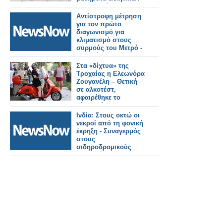
στον ρεπόρτερ μας»
Αντίστροφη μέτρηση
για τον πρώτο
διαγωνισμό για
κλιματισμό στους
συρμούς του Μετρό -
Τι αλλάζει στους
συρμούς
Στα «δίχτυα» της
Τροχαίας η Ελεωνόρα
Ζουγανέλη – Θετική
σε αλκοτέστ,
αφαιρέθηκε το
δίπλωμά της
Ινδία: Στους οκτώ οι
νεκροί από τη φονική
έκρηξη - Συναγερμός
στους
σιδηροδρομικούς
σταθμούς