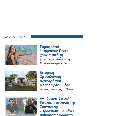
ΣΧΕΤΙΚΑ ΑΡΘΡΑ
Γαρυφαλλιά
Ψαρράκου: Πέντε
χρόνια από τη
γυναικοκτονία στη
Φολέγανδρο - Το
χρονικό, η ισόβια
καταδίκη και η
Ιστορική –
συζήτηση που
Χρονολογική
συνεχίζεται
αναφορά του
Μεσολογγίου μέσα
στους αιώνες… Ένα
ευλαβικό
προσκύνημα στους
Αντίδραση Ετεοκλή
αθάνατους νεκρούς…
Παύλου στα λόγια της
200 χρόνια μετά, 10
Ζουγανέλη:
Απριλίου 1826 – 10
«Προσπαθεί να κάνει
Απριλίου 2026…
μαθήματα ελληνικών