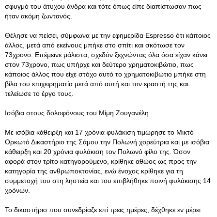
σφυγμό του άτυχου άνδρα και τότε όπως είπε διαπίστωσαν πως
ήταν ακόμη ζωντανός.
Θέλησε να πείσει, σύμφωνα με την εφημερίδα Espresso ότι κάποιος
άλλος, μετά από εκείνους μπήκε στο σπίτι και σκότωσε τον
73χρονο. Επέμεινε μάλιστα, σχεδόν ξεχνώντας όλα όσα είχαν κάνει
στον 73χρονο, πως υπήρχε και δεύτερο χρηματοκιβώτιο, πως
κάποιος άλλος που είχε στόχο αυτό το χρηματοκιβώτιο μπήκε στη
βίλα του επιχειρηματία μετά από αυτή και τον εραστή της και...
τελείωσε το έργο τους.
Ισόβια στους δολοφόνους του Μίμη Ζουγανέλη
Με ισόβια κάθειρξη και 17 χρόνια φυλάκιση τιμώρησε το Μικτό
Ορκωτό Δικαστήριο της Σάμου την Πολωνή χορεύτρια και με ισόβια
κάθειρξη και 20 χρόνια φυλάκιση τον Πολωνό φίλο της. Όσον
αφορά στον τρίτο κατηγορούμενο, κρίθηκε αθώος ως προς την
κατηγορία της ανθρωποκτονίας, ενώ ένοχος κρίθηκε για τη
συμμετοχή του στη ληστεία και του επιβλήθηκε ποινή φυλάκισης 14
χρόνων.
Το δικαστήριο που συνεδρίαζε επί τρεις ημέρες, δέχθηκε εν μέρει