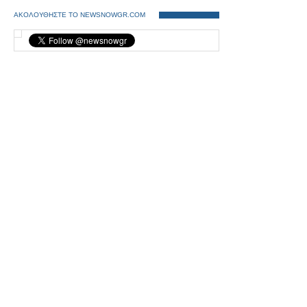
ΑΚΟΛΟΥΘΗΣΤΕ ΤΟ NEWSNOWGR.COM