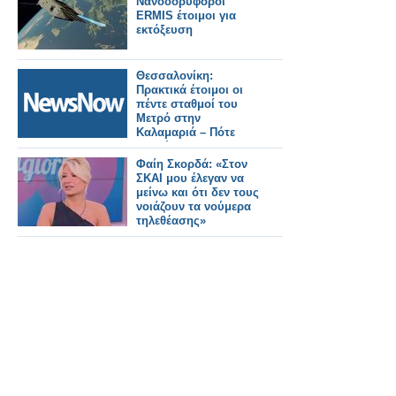
Νανοδορυφόροι
ERMIS έτοιμοι για
εκτόξευση
Θεσσαλονίκη:
Πρακτικά έτοιμοι οι
πέντε σταθμοί του
Μετρό στην
Καλαμαριά – Πότε
αναμένεται η
παράδοση του έργου
Φαίη Σκορδά: «Στον
ΣΚΑΙ μου έλεγαν να
μείνω και ότι δεν τους
νοιάζουν τα νούμερα
τηλεθέασης»