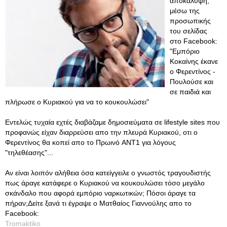
αποκάλυψη,
μέσω της
προσωπικής
του σελίδας
στο Facebook:
"Εμπόριο
Κοκαίνης έκανε
ο Φερεντίνος -
Πουλούσε και
σε παιδιά και
πλήρωσε ο Κυριακού για να το κουκουλώσει"
Εντελώς τυχαία εχτές διαβάζαμε δημοσιεύματα σε lifestyle sites που
προφανώς είχαν διαρρεύσει απο την πλευρά Κυριακού, οτι ο
Φερεντίνος θα κοπεί απο το Πρωινό ANT1 για λόγους
"τηλεθέασης"...
Αν είναι λοιπόν αλήθεια όσα κατείγγειλε ο γνωστός τραγουδιστής
πως άραγε κατάφερε ο Κυριακού να κουκουλώσει τόσο μεγάλο
σκάνδαλο που αφορά εμπόριο ναρκωτικών; Πόσοι άραγε τα
πήραν;Δείτε ξανά τι έγραψε ο Ματθαίος Γιαννούλης απο το
Facebook:
Tromaktiko