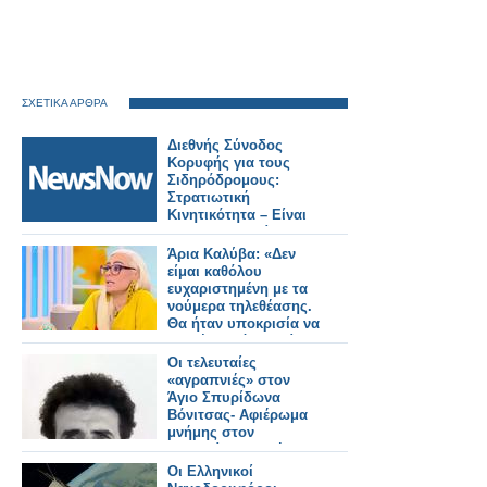
ΣΧΕΤΙΚΑ ΑΡΘΡΑ
Διεθνής Σύνοδος
Κορυφής για τους
Σιδηρόδρομους:
Στρατιωτική
Κινητικότητα – Είναι
οι Ευρωπαϊκοί
Σιδηρόδρομοι έτοιμοι;
Άρια Καλύβα: «Δεν
είμαι καθόλου
ευχαριστημένη με τα
νούμερα τηλεθέασης.
Θα ήταν υποκρισία να
σου έλεγα ότι ανοίγω
σαμπάνιες»
Οι τελευταίες
«αγραπνιές» στον
Άγιο Σπυρίδωνα
Βόνιτσας- Αφιέρωμα
μνήμης στον
Τσιπερίπο (Δημήτριο
Φερεντίνο). Γράφει ο
Οι Ελληνικοί
Στυλιανός Ντίνος