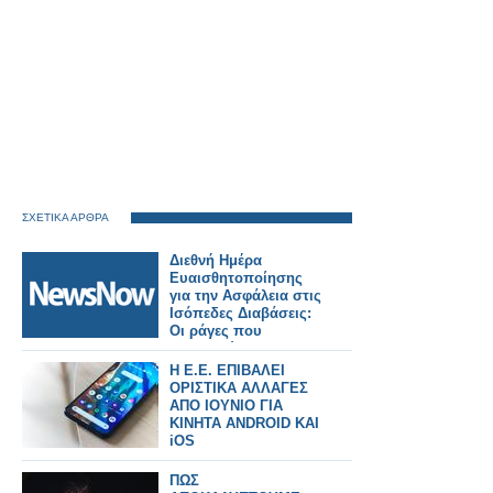
ΣΧΕΤΙΚΑ ΑΡΘΡΑ
Διεθνή Ημέρα
Ευαισθητοποίησης
για την Ασφάλεια στις
Ισόπεδες Διαβάσεις:
Οι ράγες που
συναντούν την
άσφαλτο κρύβουν
Η Ε.Ε. ΕΠΙΒΑΛΕΙ
θανάσιμους
ΟΡΙΣΤΙΚΑ ΑΛΛΑΓΕΣ
κινδύνους.
ΑΠΟ ΙΟΥΝΙΟ ΓΙΑ
ΚΙΝΗΤΑ ANDROID KAI
iOS
ΠΩΣ