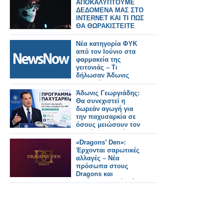
ΑΠΟΚΑΛΥΠΤΟΥΜΕ
ΔΕΔΟΜΕΝΑ ΜΑΣ ΣΤΟ
INTERNET ΚΑΙ ΤΙ ΠΩΣ
ΘΑ ΘΩΡΑΚΙΣΤΕΙΤΕ
Νέα κατηγορία ΦΥΚ
από τον Ιούνιο στα
φαρμακεία της
γειτονιάς – Τι
δήλωσαν Άδωνις
Γεωργιάδης -
Απόστολος Βαλτάς
Άδωνις Γεωργιάδης:
Θα συνεχιστεί η
δωρεάν αγωγή για
την παχυσαρκία σε
όσους μειώσουν τον
BMI έως τον Ιούνιο
«Dragons’ Den»:
Έρχονται σαρωτικές
αλλαγές – Νέα
πρόσωπα στους
Dragons και
γυρίσματα από Ιούνιο
στον ΣΚΑΪ