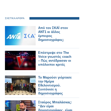
ΣΧΕΤΙΚΑ ΑΡΘΡΑ
Από τον ΣΚΑΪ στον
ΑΝΤ1 κι άλλος
έμπειρος
δημοσιογράφος;
Επέστρεψε στο The
Voice γνωστός coach
– Πώς αντέδρασαν οι
υπόλοιποι κριτές
Το Μαρούσι γιόρτασε
την Ημέρα
Εθελοντισμού.
Συντόνισε η
δημοσιογράφος
Πελίνα Θεοδοσίου
(βίντεο)
Σταύρος Μπαλάσκας:
“Δεν είμαι
δημοσιογράφος, είμαι