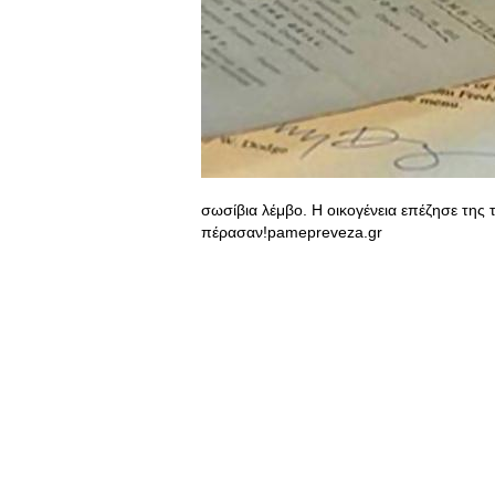
σωσίβια λέμβο. Η οικογένεια επέζησε της τ
πέρασαν!pamepreveza.gr