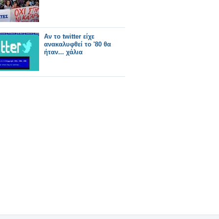
Αν το twitter είχε
ανακαλυφθεί το '80 θα
ήταν... χάλια