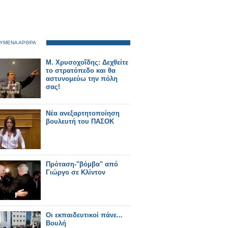
ΥΜΕΝΑ ΑΡΘΡΑ
Μ. Χρυσοχοΐδης: Δεχθείτε
το στρατόπεδο και θα
αστυνομεύω την πόλη
σας!
Νέα ανεξαρτητοποίηση
βουλευτή του ΠΑΣΟΚ
Πρόταση-"βόμβα" από
Γιώργο σε Κλίντον
Οι εκπαιδευτικοί πάνε...
Βουλή