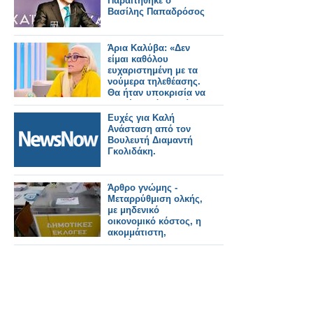
Παραιτήθηκε ο
Βασίλης Παπαδρόσος
Άρια Καλύβα: «Δεν
είμαι καθόλου
ευχαριστημένη με τα
νούμερα τηλεθέασης.
Θα ήταν υποκρισία να
σου έλεγα ότι ανοίγω
σαμπάνιες»
Ευχές για Καλή
Ανάσταση από τον
Βουλευτή Διαμαντή
Γκολιδάκη.
Άρθρο γνώμης -
Μεταρρύθμιση ολκής,
με μηδενικό
οικονομικό κόστος, η
ακομμάτιστη,
ανεξάρτητη και
διεκδικητική τοπική
αυτοδιοίκηση.