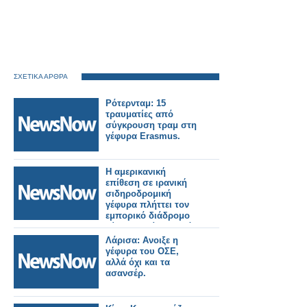
ΣΧΕΤΙΚΑ ΑΡΘΡΑ
Ρότερνταμ: 15
τραυματίες από
σύγκρουση τραμ στη
γέφυρα Erasmus.
Η αμερικανική
επίθεση σε ιρανική
σιδηροδρομική
γέφυρα πλήττει τον
εμπορικό διάδρομο
Κίνας-Ρωσίας κοντά
στο Τουρκμενιστάν.
Λάρισα: Ανοιξε η
γέφυρα του ΟΣΕ,
αλλά όχι και τα
ασανσέρ.