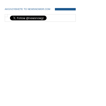
ΑΚΟΛΟΥΘΗΣΤΕ ΤΟ NEWSNOWGR.COM