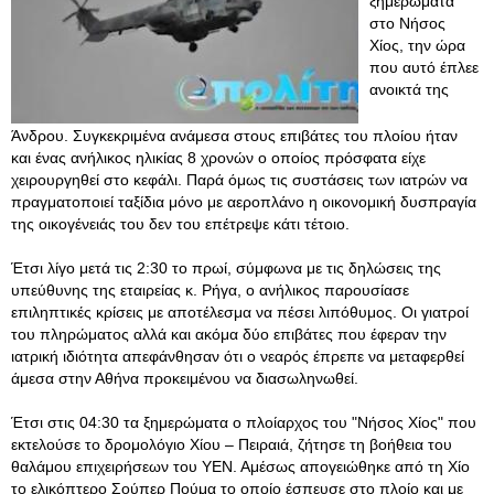
ξημερώματα
στο Νήσος
Χίος, την ώρα
που αυτό έπλεε
ανοικτά της
Άνδρου. Συγκεκριμένα ανάμεσα στους επιβάτες του πλοίου ήταν
και ένας ανήλικος ηλικίας 8 χρονών ο οποίος πρόσφατα είχε
χειρουργηθεί στο κεφάλι. Παρά όμως τις συστάσεις των ιατρών να
πραγματοποιεί ταξίδια μόνο με αεροπλάνο η οικονομική δυσπραγία
της οικογένειάς του δεν του επέτρεψε κάτι τέτοιο.
Έτσι λίγο μετά τις 2:30 το πρωί, σύμφωνα με τις δηλώσεις της
υπεύθυνης της εταιρείας κ. Ρήγα, ο ανήλικος παρουσίασε
επιληπτικές κρίσεις με αποτέλεσμα να πέσει λιπόθυμος. Οι γιατροί
του πληρώματος αλλά και ακόμα δύο επιβάτες που έφεραν την
ιατρική ιδιότητα απεφάνθησαν ότι ο νεαρός έπρεπε να μεταφερθεί
άμεσα στην Αθήνα προκειμένου να διασωληνωθεί.
Έτσι στις 04:30 τα ξημερώματα ο πλοίαρχος του "Νήσος Χίος" που
εκτελούσε το δρομολόγιο Χίου – Πειραιά, ζήτησε τη βοήθεια του
θαλάμου επιχειρήσεων του ΥΕΝ. Αμέσως απογειώθηκε από τη Χίο
το ελικόπτερο Σούπερ Πούμα το οποίο έσπευσε στο πλοίο και με