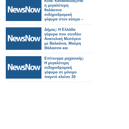
Κίνα: Κατασκευάζεται
η μεγαλύτερη
θαλάσσια
σιδηροδρομική
γέφυρα στον κόσμο –
Ταχύτητα 350 χλμ./
ώρα!
Δήμας: Η Ελλάδα
γέφυρα που συνδέει
Ανατολική Μεσόγειο
με Βαλκάνια, Μαύρη
Θάλασσα και
Ευρώπη.
Επίτευγμα μηχανικής:
Η μεγαλύτερη
σιδηροδρομική
γέφυρα σε μόνιμο
παγετό κλείνει 20
χρόνια αξιοπιστίας.