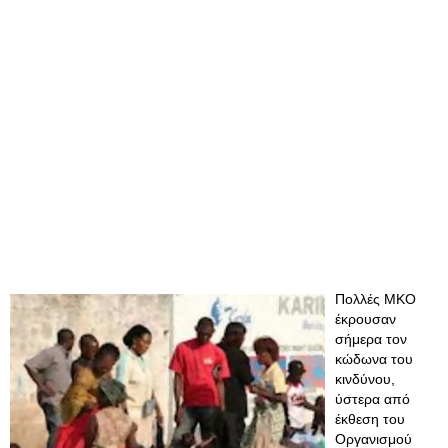
Πολλές ΜΚΟ
έκρουσαν
σήμερα τον
κώδωνα του
κινδύνου,
ύστερα από
έκθεση του
Οργανισμού