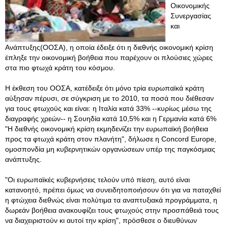
Οικονομικής
Συνεργασίας
και
Ανάπτυξης(ΟΟΣΑ), η οποία έδειξε ότι η διεθνής οικονομική κρίση
έπληξε την οικονομική βοήθεια που παρέχουν οι πλούσιες χώρες
στα πιο φτωχά κράτη του κόσμου.
Η έκθεση του ΟΟΣΑ, κατέδειξε ότι μόνο τρία ευρωπαϊκά κράτη
αύξησαν πέρυσι, σε σύγκριση με το 2010, τα ποσά που διέθεσαν
για τους φτωχούς και είναι: η Ιταλία κατά 33% --κυρίως μέσω της
διαγραφής χρεών-- η Σουηδία κατά 10,5% και η Γερμανία κατά 6%
"Η διεθνής οικονομική κρίση εκμηδενίζει την ευρωπαϊκή βοήθεια
προς τα φτωχά κράτη στον πλανήτη", δήλωσε η Concord Europe,
ομοσπονδία μη κυβερνητικών οργανώσεων υπέρ της παγκόσμιας
ανάπτυξης.
"Οι ευρωπαϊκές κυβερνήσεις τελούν υπό πίεση, αυτό είναι
κατανοητό, πρέπει όμως να συνειδητοποιήσουν ότι για να παταχθεί
η φτώχεια διεθνώς είναι πολύτιμα τα αναπτυξιακά προγράμματα, η
δωρεάν βοήθεια ανακουφίζει τους φτωχούς στην προσπάθειά τους
να διαχειριστούν κι αυτοί την κρίση", πρόσθεσε ο διευθύνων