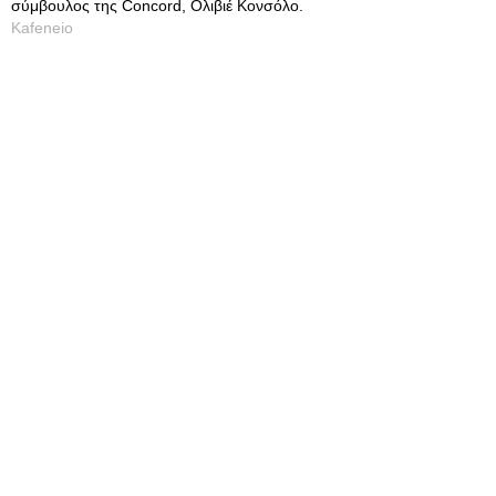
σύμβουλος της Concord, Ολιβιέ Κονσόλο.
Kafeneio