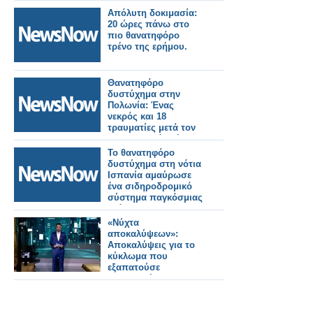
Απόλυτη δοκιμασία:
20 ώρες πάνω στο
πιο θανατηφόρο
τρένο της ερήμου.
Θανατηφόρο
δυστύχημα στην
Πολωνία: Ένας
νεκρός και 18
τραυματίες μετά τον
εκτροχιασμό τρένου.
Το θανατηφόρο
δυστύχημα στη νότια
Ισπανία αμαύρωσε
ένα σιδηροδρομικό
σύστημα παγκόσμιας
κλάσης
«Νύχτα
αποκαλύψεων»:
Αποκαλύψεις για το
κύκλωμα που
εξαπατούσε
«επενδυτές» -
Άγνωστα στοιχεία για
το τροχαίο
δυστύχημα του