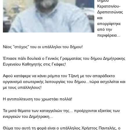
δήμου
Κερατσινίου-
Δραπετσώνας
και
απορρίφτηκε
από την
περιφέρεια...
Νέος "στόχος" του οι υπάλληλοι του δήμου!
Έπιασε πάλι δουλειά ο Γενικός Γραμματέας του δήμου Δημήτρακης
Ευγενείου Καθηγητής στις Γκάφες!
Αφού κατάφερε να κάνει ρόμπα τον Τζανή με τον απαράδεκτο
οργανισμό εσωτερικής λειτουργίας του δήμου...τώρα ασχολείται και
με τους υπάλληλους!
Η αντιπολίτευση του χρωστάει πολλά!
Τα μισά θέματα των καταγγελιών της... προέρχονται εξαιτίας των
ενεργειών του Δημήτρακη...
Θύμα του αυτή τη φορά είναι ο υπάλληλος Χρήστος Παντελής, ο