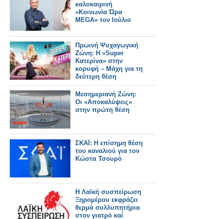
καλοκαιρινή
«Κοινωνία Ώρα
MEGA» τον Ιούλιο
Πρωινή Ψυχαγωγική
Ζώνη: Η «Super
Κατερίνα» στην
κορυφή – Μάχη για τη
δεύτερη θέση
Μεσημεριανή Ζώνη:
Οι «Αποκαλύψεις»
στην πρώτη θέση
ΣΚΑΪ: Η επίσημη θέση
του καναλιού για τον
Κώστα Τσουρό
Η Λαϊκή συσπείρωση
Ξηρομέρου εκφράζει
θερμά συλλυπητήρια
στον γιατρό καί