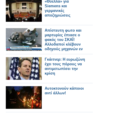
«Θύελλα» για
Siemens και
γερμανικές
αποζημιώσεις
Απίστευτη φωτο και
μαρτυρίες έπιασε ο
φακός του ΣΚΑΪ!
Αλλοδαποί κλέβουν
οδηγούς μηχανών εν
κινήσει!
Γκάιτνερ: Η ευρωζώνη
έχει τους πόρους να
αντιμετωπίσει την
κρίση
Αυτοκτονούν κάποιοι
αντί άλλων!