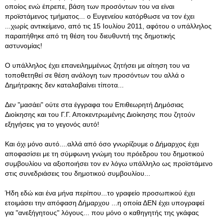
οποίος ενώ έπρεπε, βάση των προσόντων του να είναι
προϊστάμενος τμήματος... ο Ευγενείου κατόρθωσε να τον έχει
...χωρίς αντικείμενο, από τις 15 Ιουλίου 2011, αφότου ο υπάλληλος
παραιτήθηκε από τη θέση του διευθυντή της δημοτικής
αστυνομίας!
Ο υπάλληλος έχει επανειλημμένως ζητήσει με αίτηση του να
τοποθετηθεί σε θέση ανάλογη των προσόντων του αλλά ο
Δημήτρακης δεν καταλαβαίνει τίποτα...
Δεν "μασάει" ούτε στα έγγραφα του Επιθεωρητή Δημόσιας
Διοίκησης και του Γ.Γ. Αποκεντρωμένης Διοίκησης που ζητούν
εξηγήσεις για το γεγονός αυτό!
Και όχι μόνο αυτό....αλλά από όσο γνωρίζουμε ο Δήμαρχος έχει
αποφασίσει με τη σύμφωνη γνώμη του πρόεδρου του δημοτικού
συμβουλίου να αξιοποιήσει τον εν λόγω υπάλληλο ως προϊστάμενο
στις συνεδριάσεις του δημοτικού συμβουλίου...
Ήδη εδώ και ένα μήνα περίπου...το γραφείο προσωπικού έχει
ετοιμάσει την απόφαση Δήμαρχου ...η οποία ΔΕΝ έχει υπογραφεί
για "ανεξήγητους" λόγους... που μόνο ο καθηγητής της γκάφας