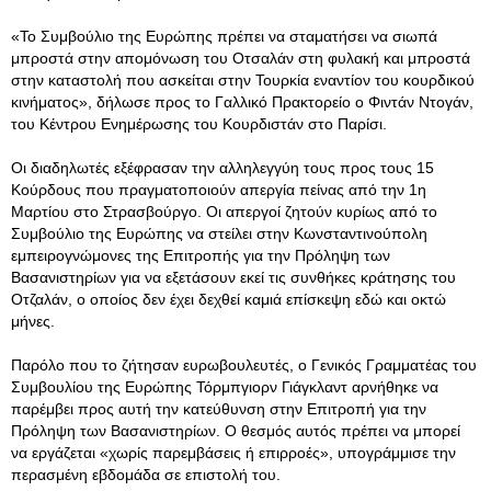
«Το Συμβούλιο της Ευρώπης πρέπει να σταματήσει να σιωπά
μπροστά στην απομόνωση του Οτσαλάν στη φυλακή και μπροστά
στην καταστολή που ασκείται στην Τουρκία εναντίον του κουρδικού
κινήματος», δήλωσε προς το Γαλλικό Πρακτορείο ο Φιντάν Ντογάν,
του Κέντρου Ενημέρωσης του Κουρδιστάν στο Παρίσι.
Οι διαδηλωτές εξέφρασαν την αλληλεγγύη τους προς τους 15
Κούρδους που πραγματοποιούν απεργία πείνας από την 1η
Μαρτίου στο Στρασβούργο. Οι απεργοί ζητούν κυρίως από το
Συμβούλιο της Ευρώπης να στείλει στην Κωνσταντινούπολη
εμπειρογνώμονες της Επιτροπής για την Πρόληψη των
Βασανιστηρίων για να εξετάσουν εκεί τις συνθήκες κράτησης του
Οτζαλάν, ο οποίος δεν έχει δεχθεί καμιά επίσκεψη εδώ και οκτώ
μήνες.
Παρόλο που το ζήτησαν ευρωβουλευτές, ο Γενικός Γραμματέας του
Συμβουλίου της Ευρώπης Τόρμπγιορν Γιάγκλαντ αρνήθηκε να
παρέμβει προς αυτή την κατεύθυνση στην Επιτροπή για την
Πρόληψη των Βασανιστηρίων. Ο θεσμός αυτός πρέπει να μπορεί
να εργάζεται «χωρίς παρεμβάσεις ή επιρροές», υπογράμμισε την
περασμένη εβδομάδα σε επιστολή του.