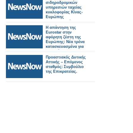
σιδηροδρομικών
υπηρεσιών ταχείας
κυκλοφορίας Κίνας-
Ευρώπης
αναδιαμορφώνουν
την ευρασιατική
Η απάντηση της
συνδεσιμότητα
Eurostar στην
Ξινχουά.
αφόρητη ζέστη της
Ευρώπης: Νέα τρένα
κατασκευασμένα για
να αντέχουν σε
θερμοκρασίες 55°C.
Προαστιακός Δυτικής
Αττικής – Επόμενος
σταθμός: Συμβούλιο
της Επικρατείας.