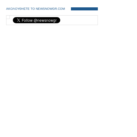
ΑΚΟΛΟΥΘΗΣΤΕ ΤΟ NEWSNOWGR.COM