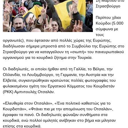
1η Μαρτίου στο
Στρασβούργο
Περίπου χίλιοι
Κούρδοι (5.000
σύμφωνα με
τους
οργανωτές), που έφτασαν από πολλές χώρες της Ευρώπης,
διαδήλωσαν σήμερα μπροστά από το Συμβούλιο της Ευρώπης στο
Στρασβούργο για να καταγγείλουν τη «σιωπή» του πανευρωπαϊκού
οργανισμού για το κουρδικό ζήτημα στην Τουρκία.
Οι διαδηλωτές, οι οποίοι ήρθαν από τη Γαλλία, το Βέλγιο, την
Ολλανδία, το Λουξεμβούργο, τη Γερμανία, την Αυστρία και την
Ελβετία, συγκεντρώθηκαν κρατώντας πολλές φωτογραφίες του
φυλακισμένου ηγέτη του Εργατικού Κόμματος του Κουρδιστάν
(PKK) Αμπντουλάχ Οτσαλάν.
«Ελευθερία στον Οτσαλάν», «Ένα πολιτικό καθεστώς για το
Κουρδιστάν», «Φτάνει πια με την απομόνωση του Οτσαλάν»,
έγραφαν τα πανό. Οι διαδηλωτές φώναζαν συνθήματα στα
κουρδικά, ενώ πολλοί ομιλητές ανέβηκαν στο βήμα και μίλησαν
επίσης στα κουρδικά.