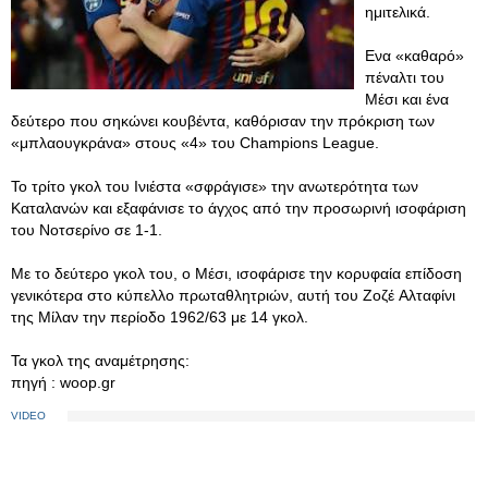
ημιτελικά.
Eνα «καθαρό»
πέναλτι του
Μέσι και ένα
δεύτερο που σηκώνει κουβέντα, καθόρισαν την πρόκριση των
«μπλαουγκράνα» στους «4» του Champions League.
Το τρίτο γκολ του Ινιέστα «σφράγισε» την ανωτερότητα των
Καταλανών και εξαφάνισε το άγχος από την προσωρινή ισοφάριση
του Νοτσερίνο σε 1-1.
Με το δεύτερο γκολ του, ο Μέσι, ισοφάρισε την κορυφαία επίδοση
γενικότερα στο κύπελλο πρωταθλητριών, αυτή του Ζοζέ Αλταφίνι
της Μίλαν την περίοδο 1962/63 με 14 γκολ.
Τα γκολ της αναμέτρησης:
πηγή : woop.gr
VIDEO