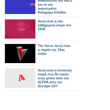
ανακοίνωση του ΑΝΤ1
για το νέο
ανανεωμένο
Καλημέρα Ελλάδα -
Αυτοί θα το
παρουσιάζουν
Αυτή είναι η νέα
καθημερινή σειρά του
ΣΚΑΪ
The Voice: Αυτή είναι
η παρέα της 12ης
σεζόν
Αυτή ειναι η Ισπανική
σειρά που θα παιζει
στην prime time του
ALPHA απο την
Δευτέρα 13/7