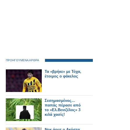
ΠΡΟΗΓΟΥΜΕΝΑ ΑΡΘΡΑ
Τα «βρήκε» με Τόχα,
έτοιμος ο φάκελος
Σεσημασμένος…
παπάς πέρασε από
το «Ελ.Βενιζέλος» 3
κιλά χασίς!
Νοκ άουτ ο Ακόστα