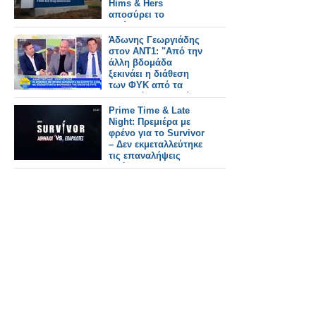
Hims & Hers
αποσύρει το
αντίγραφο του
Wegovy
Άδωνης Γεωργιάδης
στον ΑΝΤ1: "Από την
άλλη βδομάδα
ξεκινάει η διάθεση
των ΦΥΚ από τα
ιδιωτικά φαρμακεία"
(video)
Prime Time & Late
Night: Πρεμιέρα με
φρένο για το Survivor
– Δεν εκμεταλλεύτηκε
τις επαναλήψεις
απέναντι