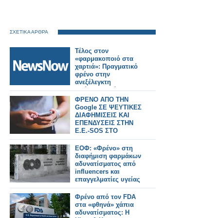
ΣΧΕΤΙΚΑ ΑΡΘΡΑ
Τέλος στον
«φαρμακοποιό στα
χαρτιά»: Πραγματικό
φρένο στην
ανεξέλεγκτη
διεύρυνση βάζει ο
ΠΦΣ!
ΦΡΕΝΟ ΑΠΟ ΤΗΝ
Google ΣΕ ΨΕΥΤΙΚΕΣ
ΔΙΑΦΗΜΙΣΕΙΣ ΚΑΙ
ΕΠΕΝΔΥΣΕΙΣ ΣΤΗΝ
Ε.Ε.-SOS ΣΤΟ
ΙΝΤΕΡΝΕΤ
ΕΟΦ: «Φρένο» στη
διαφήμιση φαρμάκων
αδυνατίσματος από
influencers και
επαγγελματίες υγείας
Φρένο από τον FDA
στα «φθηνά» χάπια
αδυνατίσματος: Η