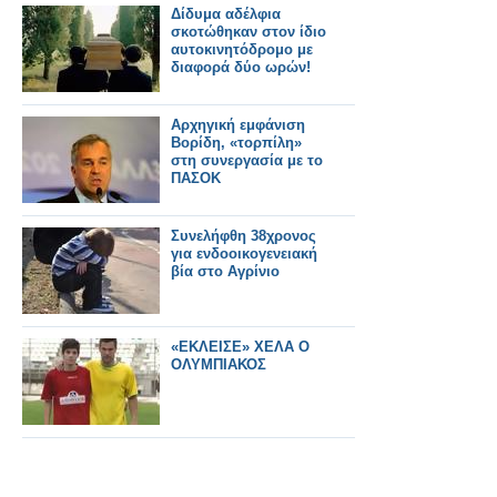
Δίδυμα αδέλφια
σκoτώθηκαν στον ίδιο
αυτοκινητόδρομο με
διαφορά δύο ωρών!
Αρχηγική εμφάνιση
Βορίδη, «τορπίλη»
στη συνεργασία με το
ΠΑΣΟΚ
Συνελήφθη 38χρονος
για ενδοοικογενειακή
βία στο Αγρίνιο
«ΕΚΛΕΙΣΕ» ΧΕΛΑ Ο
ΟΛΥΜΠΙΑΚΟΣ