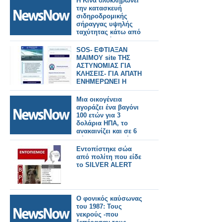
Η Κίνα ολοκληρώνει
την κατασκευή
σιδηροδρομικής
σήραγγας υψηλής
ταχύτητας κάτω από
τον ποταμό
Γιανγκτσέ.
SOS- ΕΦΤΙΑΞΑΝ
ΜΑΙΜΟΥ site ΤΗΣ
ΑΣΤΥΝΟΜΙΑΣ ΓΙΑ
ΚΛΗΣΕΙΣ- ΓΙΑ ΑΠΑΤΗ
ΕΝΗΜΕΡΩΝΕΙ Η
ΕΛ.ΑΣ.
Μια οικογένεια
αγοράζει ένα βαγόνι
100 ετών για 3
δολάρια ΗΠΑ, το
ανακαινίζει και σε 6
μήνες το μετατρέπει
σε κατάλυμα που του
Εντοπίστηκε σώα
αποφέρει εισόδημα
από πολίτη που είδε
έως και 105 δολάρια.
το SILVER ALERT
Βίντεο
Ο φονικός καύσωνας
του 1987: Τους
νεκρούς -που