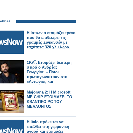
 ΑΡΘΡΑ
Η Ιαπωνία ετοιμάζει τρένο
που θα επιθεωρεί τις
γραμμές Σινκανσέν με
ταχύτητα 320 χλμ./ώρα.
ΣΚΑΪ: Ετοιμάζει δεύτερη
σειρά ο Ανδρέας
Γεωργίου – Ποιοι
πρωταγωνιστούν στο
«Αντώνιος και
Κλεοπάτρα»
Majorana 2: Η Microsoft
ME CHIP ΕΤΟΙΜΑΖΕΙ ΤΟ
ΚΒΑΝΤΙΚΟ PC ΤΟΥ
ΜΕΛΛΟΝΤΟΣ
Η Italo πρόκειται να
εισέλθει στη γερμανική
αγορά και ετοιμάζει