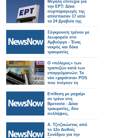
Μεγάλη επιτυχία για
την ΕΡΤ: Δέκα
συμπαραγωγές της
απέσπασαν 17 από
τα 24 βραβεία της
Ελληνικής Ακαδημίας
Κινηματογράφου
Σύγκρουση τρένου με
λεωφορείο στο
Αμβούργο - Ένας
νεκρός και δέκα
τραυματίες
Ο «πόλεμος» των
τραπεζών κατά των
επαγγελματιών: Τα
νέα «χαράτσια» POS
που πνίγουν τη
μικρομεσαία
επιχειρηματικότητα
Επίθεση με μαχαίρι
σε τρένο στη
Βρετανία - Δέκα
τραυματίες, δύο
συλλήψεις.
Α. Τζιτζικώστας από
το 12ο Διεθνές
Συνέδριο για την