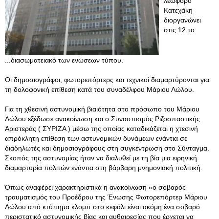
λεωφόρο
Κατεχάκη
διοργανώνει
στις 12 το
...διασωματειακό των ενώσεων τύπου.
Οι δημοσιογράφοι, φωτορεπόρτερς και τεχνικοί διαμαρτύρονται για
τη δολοφονική επίθεση κατά του συναδέλφου Μάριου Λώλου.
Για τη χθεσινή αστυνομική βιαιότητα στο πρόσωπο του Μάριου
Λώλου εξέδωσε ανακοίνωση και ο Συνασπισμός Ριζοσπαστικής
Αριστεράς ( ΣΥΡΙΖΑ ) μέσω της οποίας καταδικάζεται η χτεσινή
απρόκλητη επίθεση των αστυνομικών δυνάμεων ενάντια σε
διαδηλωτές και δημοσιογράφους στη συγκέντρωση στο Σύνταγμα.
Σκοπός της αστυνομίας ήταν να διαλυθεί με τη βία μια ειρηνική
διαμαρτυρία πολιτών ενάντια στη βάρβαρη μνημονιακή πολιτική.
Όπως αναφέρει χαρακτηριστικά η ανακοίνωση «ο σοβαρός
τραυματισμός του Προέδρου της Ένωσης Φωτορεπόρτερ Μάριου
Λώλου από κτύπημα κλομπ στο κεφάλι είναι ακόμη ένα σοβαρό
περιστατικό αστυνομικής βίας και αυθαιρεσίας που έρχεται να