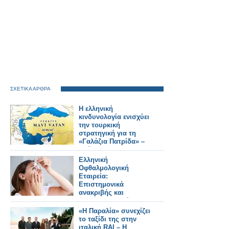
ΣΧΕΤΙΚΑ ΑΡΘΡΑ
Η ελληνική
κινδυνολογία ενισχύει
την τουρκική
στρατηγική για τη
«Γαλάζια Πατρίδα» –
Ανάλυση του
Κωνσταντίνου
Ελληνική
Μπαλωμένου
Οφθαλμολογική
Εταιρεία:
Επιστημονικά
ανακριβής και
παραπλανητική η
διόρθωση της
«Η Παραλία» συνεχίζει
μυωπίας με σταγόνες
το ταξίδι της στην
ιταλική RAI – Η