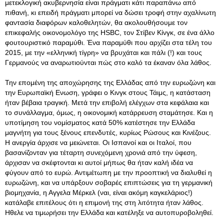
μετεκλογική ακυβερνησία είναι πράγματι κάτι παραπάνω από
πιθανή, κι επειδή πράγματι μπορεί να δώσει τροφή στην αχαλίνωτη
φαντασία διαφόρων καλοθελητών, θα ακολουθήσουμε τον
επικεφαλής οικονομολόγο της HSBC, τον Στίβεν Κίνγκ, σε ένα άλλο
φουτουριστικό παραμύθι. Ένα παραμύθι που αρχίζει στα τέλη του
2015, με την «ελληνική τίγρη» να βρυχάται και πάλι (!) και τους
Γερμανούς να αναρωτιούνται πώς στο καλό τα έκαναν όλα λάθος.
Την επομένη της αποχώρησης της Ελλάδας από την ευρωζώνη και
την Ευρωπαϊκή Ενωση, γράφει ο Κινγκ στους Τάιμς, η κατάσταση
ήταν βέβαια τραγική. Μετά την επιβολή ελέγχων στα κεφάλαια και
το συνάλλαγμα, όμως, η οικονομική κατάρρευση σταμάτησε. Και η
υποτίμηση του νομίσματος κατά 50% κατέστησε την Ελλάδα
μαγνήτη για τους ξένους επενδυτές, κυρίως Ρώσους και Κινέζους.
Η ανεργία άρχισε να μειώνεται. Οι Ισπανοί και οι Ιταλοί, που
βασανίζονταν για τέταρτη συνεχόμενη χρονιά από την ύφεση,
άρχισαν να σκέφτονται κι αυτοί μήπως θα ήταν καλή ιδέα να
φύγουν από το ευρώ. Αντιμέτωπη με την προοπτική να διαλυθεί η
ευρωζώνη, και να υπάρξουν σοβαρές επιπτώσεις για τη γερμανική
βιομηχανία, η Αγγελα Μέρκελ (ναι, είναι ακόμη καγκελάριος!)
κατάλαβε επιτέλους ότι η επιμονή της στη λιτότητα ήταν λάθος.
Ηθελε να τιμωρήσει την Ελλάδα και κατέληξε να αυτοπυροβοληθεί.