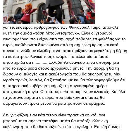
γοητευτικότερος αρθρογράφος των Φαϊνάνσιαλ Τάιμς, αποκαλεί
αυτή την ομάδα «τάση Μπούντεσμπανκ». Είναι οι γερμανοί
οικονομολόγοι που είχαν από την αρχή σοβαρές επιφυλάξεις για το
ευρώ, αισθάνονται δικαιωμένοι από τη σημερινή κρίση και κατά
συνέπεια νιώθουν ελεύθεροι να υποστηρίξουν με μεγαλύτερη θέρμη
τα καταστροφολογικά τους σενάρια. Το τελευταίο απ’αυτά
υποστηρίζει ότι η........... Ελλάδα θα αναγκαστεί να αποχωρήσει
από το ευρώ μέσα στους ερχόμενους μήνες. Την αφορμή θα τη
δώσουν οι εκλογές και η ακυβερνησία που θα ακολουθήσει. Μια
ωραία πρωία, λοιπόν, θα ξυπνήσουμε και θα πληροφορηθούμε ότι
η υπηρεσιακή κυβέρνηση κήρυξε τη συγκεκριμένη ημέρα
υποχρεωτική αργία. Οι τράπεζες θα παραμείνουν κλειστές. Και όλα
τα χαρτονομίσματα σε ευρώ που βρίσκονται σ’αυτές θα
σφραγιστούν προκειμένου να μετατραπούν σε δραχμές.
Δεν γνωρίζουμε αν κάτι τέτοιο είναι πρακτικά εφικτό
. Δεν
μπορούμε επίσης να πιστέψουμε ότι θα υπάρξει ελληνική
κυβέρνηση που θα διαπράξει ένα τέτοιο έγκλημα. Επειδή όμως η