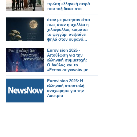
πρώτη ελληνική σειρά
που ταξιδεύει στο
εξωτερικό
όταν με ρώτησαν είπα
πως όταν η αχιλλέα η
χιλιόφυλλος κοιμάται
το φεγγάρι ανεβαίνει
ψηλά στον ουρανό…
Eurovision 2026 -
Αποθέωση για την
ελληνική συμμετοχή:
Ο Ακύλας και το
«Ferto» συγκινούν με
το βαθύ μήνυμά τους
Eurovision 2026: Η
ελληνική αποστολή
αναχώρησε για την
Αυστρία