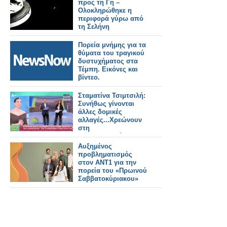
προς τη Γη –
Ολοκληρώθηκε η
περιφορά γύρω από
τη Σελήνη
Πορεία μνήμης για τα
θύματα του τραγικού
δυστυχήματος στα
Τέμπη. Εικόνες και
βίντεο.
Σταματίνα Τσιμτσιλή:
Συνήθως γίνονται
άλλες δομικές
αλλαγές...Χρεώνουν
στη
συμπαρουσιάστρια
την κακή πορεία της
Αυξημένος
εκπομπής
προβληματισμός
στον ΑΝΤ1 για την
πορεία του «Πρωινού
Σαββατοκύριακου»