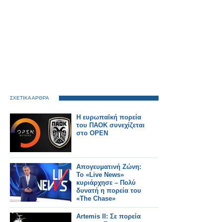
ΣΧΕΤΙΚΑ ΑΡΘΡΑ
Η ευρωπαϊκή πορεία
του ΠΑΟΚ συνεχίζεται
στο OPEN
Απογευματινή Ζώνη:
Το «Live News»
κυριάρχησε – Πολύ
δυνατή η πορεία του
«The Chase»
Artemis ΙΙ: Σε πορεία