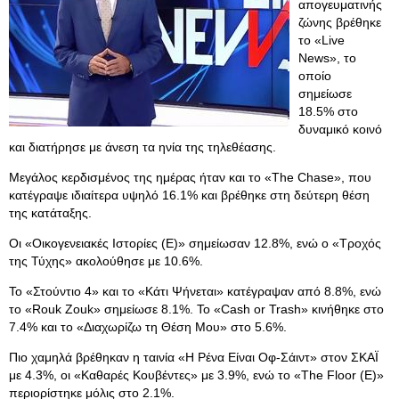
απογευματινής
ζώνης βρέθηκε
το «Live
News», το
οποίο
σημείωσε
18.5% στο
δυναμικό κοινό
και διατήρησε με άνεση τα ηνία της τηλεθέασης.
Μεγάλος κερδισμένος της ημέρας ήταν και το «The Chase», που
κατέγραψε ιδιαίτερα υψηλό 16.1% και βρέθηκε στη δεύτερη θέση
της κατάταξης.
Οι «Οικογενειακές Ιστορίες (E)» σημείωσαν 12.8%, ενώ ο «Τροχός
της Τύχης» ακολούθησε με 10.6%.
Το «Στούντιο 4» και το «Κάτι Ψήνεται» κατέγραψαν από 8.8%, ενώ
το «Rouk Zouk» σημείωσε 8.1%. Το «Cash or Trash» κινήθηκε στο
7.4% και το «Διαχωρίζω τη Θέση Μου» στο 5.6%.
Πιο χαμηλά βρέθηκαν η ταινία «Η Ρένα Είναι Οφ-Σάιντ» στον ΣΚΑΪ
με 4.3%, οι «Καθαρές Κουβέντες» με 3.9%, ενώ το «The Floor (E)»
περιορίστηκε μόλις στο 2.1%.