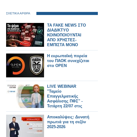
ΣΧΕΤΙΚΑ ΑΡΘΡΑ
TA FAKE NEWS ΣΤΟ
ΔΙΑΔΙΚΤΥΟ
ΚΟΙΝΟΠΟΙΟΥΝΤΑΙ
ΑΠΟ ΧΡΗΣΤΕΣ-
ΕΜΠΙΣΤΑ ΜΟΝΟ
ΑΞΙΟΠΙΣΤΑ SITE
Η ευρωπαϊκή πορεία
του ΠΑΟΚ συνεχίζεται
στο OPEN
LIVE WEBINAR
"Ταμείο
Επαγγελματικής
Ασφάλισης ΠΦΣ" -
Τετάρτη 22/07 στις
17:00
Αποκαλύψεις: Δυνατή
πρωτιά για τη σεζόν
2025-2026