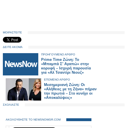
ΜΟΙΡΑΣΤΕΙΤΕ
ΔΕΙΤΕ ΑΚΟΜΑ
ΠΡΟΗΓΟΥΜΕΝΟ ΑΡΘΡΟ
Prime Time Ζώνη: Το
«Μπαμπά Σ’ Αγαπώ» στην
κορυφή – Ισχυρή παρουσία
για «Αλ Τσαντίρι Νιουζ»
ΕΠΟΜΕΝΟ ΑΡΘΡΟ
Μεσημεριανή Ζώνη: Οι
«Αλήθειες με τη Ζήνα» πήραν
την πρωτιά – Στο κυνήγι οι
«Αποκαλύψεις»
ΣΧΟΛΙΑΣΤΕ
ΑΚΟΛΟΥΘΗΣΤΕ ΤΟ NEWSNOWGR.COM