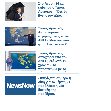
Στο Action 24 και
επίσημα ο Τάσος
Αρνιακός - Πότε θα
βγεί στον αέρα;
Τάσος Αρνιακός:
Αισθανόμουν
στριμωγμένος στον
ΑΝΤ1 - Μου δινόταν
ήταν 1 λεπτό και 20
δευτερόλεπτα
Τάσος Αρνιακός:
Αποχωρεί από τον
ΑΝΤ1 μετά από 19
χρόνια – Το
παρασκήνιο με το
πάρτι που δεν πήγε
ποτέ
Συνεχίζεται σήμερα η
δίκη για τα Τέμπη - Τι
προβλέπει η νέα
διάταξη της
προέδρου.