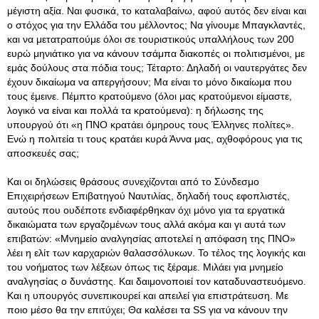
μέγιστη αξία. Ναι φυσικά, το καταλαβαίνω, αφού αυτός δεν είναι και
ο στόχος για την Ελλάδα του μέλλοντος; Να γίνουμε Μπαγκλαντές,
και να μετατραπούμε όλοι σε τουριστικούς υπαλλήλους των 200
ευρώ μηνιάτικο για να κάνουν τσάμπα διακοπές οι πολιτισμένοι, με
εμάς δούλους στα πόδια τους; Τέταρτο: Δηλαδή οι ναυτεργάτες δεν
έχουν δικαίωμα να απεργήσουν; Μα είναι το μόνο δικαίωμα που
τους έμεινε
. Πέμπτο κρατούμενο (όλοι μας κρατούμενοι είμαστε,
λογικό να είναι και πολλά τα κρατούμενα): η δήλωσης της
υπουργού ότι «η ΠΝΟ κρατάει όμηρους τους Έλληνες πολίτες».
Ενώ η πολιτεία τι τους κρατάει κυρά Άννα μας, αχθοφόρους για τις
αποσκευές σας;
Και οι δηλώσεις θράσους συνεχίζονται από το Σύνδεσμο
Επιχειρήσεων Επιβατηγού Ναυτιλίας, δηλαδή τους εφοπλιστές,
αυτούς που ουδέποτε ενδιαφέρθηκαν όχι μόνο για τα εργατικά
δικαιώματα των εργαζομένων τους αλλά ακόμα και γι αυτά των
επιβατών: «Μνημείο αναλγησίας αποτελεί η απόφαση της ΠΝΟ»
λέει η ελίτ των καρχαριών θαλασσόλυκων. Το τέλος της λογικής και
του νοήματος των λέξεων όπως τις ξέραμε. Μιλάει για μνημείο
αναλγησίας ο δυνάστης. Και δαιμονοποιεί τον καταδυναστευόμενο.
Και η υπουργός συνεπικουρεί και απειλεί για επιστράτευση. Με
ποιο μέσο θα την επιτύχει; Θα καλέσει τα SS για να κάνουν την