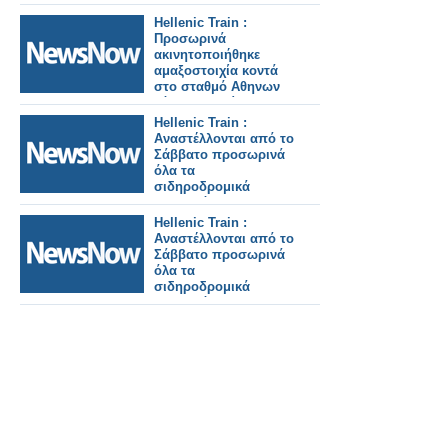
τύπου αεροπορικής
εταιρείας.
Hellenic Train :
Προσωρινά
ακινητοποιήθηκε
αμαξοστοιχία κοντά
στο σταθμό Αθηνων
λόγω εμποδίου στη
γραμμή.
Hellenic Train :
Αναστέλλονται από το
Σάββατο προσωρινά
όλα τα
σιδηροδρομικά
δρομολόγια στη
γραμμή
Hellenic Train :
Αλεξανδρούπολη –
Αναστέλλονται από το
Ορμένιο .
Σάββατο προσωρινά
όλα τα
σιδηροδρομικά
δρομολόγια στη
γραμμή
Αλεξανδρούπολη –
Ορμένιο .