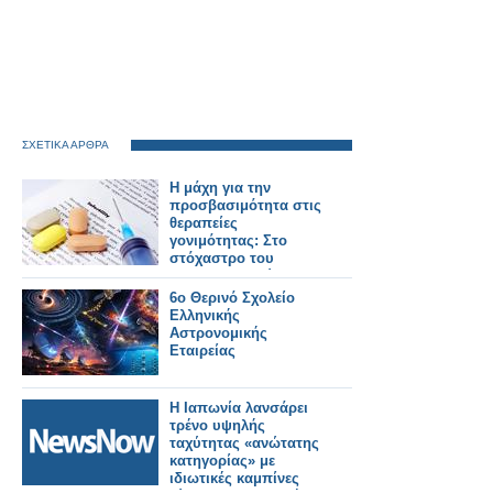
ΣΧΕΤΙΚΑ ΑΡΘΡΑ
Η μάχη για την
προσβασιμότητα στις
θεραπείες
γονιμότητας: Στο
στόχαστρο του
φαρμακευτικού
κόσμου οι πρακτικές
6ο Θερινό Σχολείο
της εταιρείας Merck
Ελληνικής
Αστρονομικής
Εταιρείας
Η Ιαπωνία λανσάρει
τρένο υψηλής
ταχύτητας «ανώτατης
κατηγορίας» με
ιδιωτικές καμπίνες