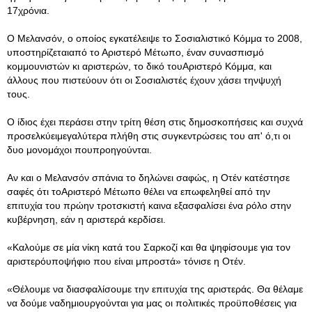
17χρόνια.
Ο Μελανσόν, ο οποίος εγκατέλειψε το Σοσιαλιστικό Κόμμα το 2008,
υποστηρίζεταιαπό το Αριστερό Μέτωπο, έναν συνασπισμό
κομμουνιστών κι αριστερών, το δικό τουΑριστερό Κόμμα, και
άλλους που πιστεύουν ότι οι Σοσιαλιστές έχουν χάσει τηνψυχή
τους.
Ο ίδιος έχει περάσει στην τρίτη θέση στις δημοσκοπήσεις και συχνά
προσελκύειμεγαλύτερα πλήθη στις συγκεντρώσεις του απ' ό,τι οι
δυο μονομάχοι πουπροηγούνται.
Αν και ο Μελανσόν σπάνια το δηλώνει σαφώς, η Οτέν κατέστησε
σαφές ότι τοΑριστερό Μέτωπο θέλει να επωφεληθεί από την
επιτυχία του πρώην τροτσκιστή καινα εξασφαλίσει ένα ρόλο στην
κυβέρνηση, εάν η αριστερά κερδίσει.
«Καλούμε σε μία νίκη κατά του Σαρκοζί και θα ψηφίσουμε για τον
αριστερόυποψήφιο που είναι μπροστά» τόνισε η Οτέν.
«Θέλουμε να διασφαλίσουμε την επιτυχία της αριστεράς. Θα θέλαμε
να δούμε ναδημιουργούνται για μας οι πολιτικές προϋποθέσεις για