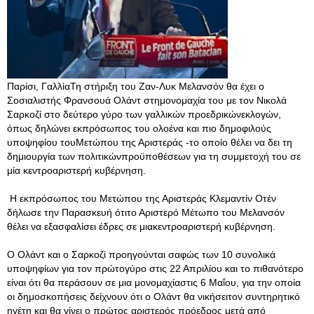
Παρίσι, ΓαλλίαΤη στήριξη του Ζαν-Λυκ Μελανσόν θα έχει ο
Σοσιαλιστής Φρανσουά Ολάντ στημονομαχία του με τον Νικολά
Σαρκοζί στο δεύτερο γύρο των γαλλικών προεδρικώνεκλογών,
όπως δηλώνει εκπρόσωπος του ολοένα και πιο δημοφιλούς
υποψηφίου τουΜετώπου της Αριστεράς -το οποίο θέλει να δει τη
δημιουργία των πολιτικώνπροϋποθέσεων για τη συμμετοχή του σε
μία κεντροαριστερή κυβέρνηση.
Η εκπρόσωπος του Μετώπου της Αριστεράς Κλεμαντίν Οτέν
δήλωσε την Παρασκευή ότιτο Αριστερό Μέτωπο του Μελανσόν
θέλει να εξασφαλίσει έδρες σε μιακεντροαριστερή κυβέρνηση.
Ο Ολάντ και ο Σαρκοζί προηγούνται σαφώς των 10 συνολικά
υποψηφίων για τον πρώτογύρο στις 22 Απριλίου και το πιθανότερο
είναι ότι θα περάσουν σε μια μονομαχίαστις 6 Μαΐου, για την οποία
οι δημοσκοπήσεις δείχνουν ότι ο Ολάντ θα νικήσειτον συντηρητικό
ηγέτη και θα γίνει ο πρώτος αριστερός πρόεδρος μετά από