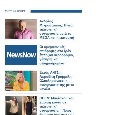
ΣΧΕΤΙΚΑ ΑΡΘΡΑ
Ανδρέας
Μικρούτσικος: Η νέα
τηλεοπτική
συνεργασία μετά το
MEGA και η εκπομπή
που θα παρουσιάσει
Οι αμερικανικές
επιδρομές στο Ιράν
έπληξαν αεροδρόμιο,
γέφυρες και
σιδηροδρομικό
σταθμό.
Εκτός ΑΝΤ1 η
Αφροδίτη Γραμμέλη –
Ολοκληρώνεται η
συνεργασία της με το
κανάλι
OPEN: Μαλέσκου και
Ζαρίφη κοντά σε
τηλεοπτική
συνεργασία – Ποιος
θα συμπληρώσει την