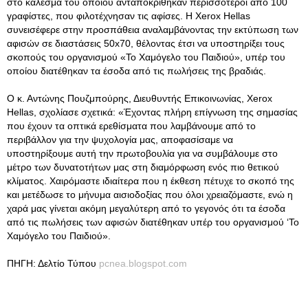
στο κάλεσμα του οποίου ανταποκρίθηκαν περισσότεροι από 100
γραφίστες, που φιλοτέχνησαν τις αφίσες. Η Xerox Hellas
συνεισέφερε στην προσπάθεια αναλαμβάνοντας την εκτύπωση των
αφισών σε διαστάσεις 50x70, θέλοντας έτσι να υποστηρίξει τους
σκοπούς του οργανισμού «Το Χαμόγελο του Παιδιού», υπέρ του
οποίου διατέθηκαν τα έσοδα από τις πωλήσεις της βραδιάς.
Ο κ. Αντώνης Πουζμπούρης, Διευθυντής Επικοινωνίας, Xerox
Hellas, σχολίασε σχετικά: «Έχοντας πλήρη επίγνωση της σημασίας
που έχουν τα οπτικά ερεθίσματα που λαμβάνουμε από το
περιβάλλον για την ψυχολογία μας, αποφασίσαμε να
υποστηρίξουμε αυτή την πρωτοβουλία για να συμβάλουμε στο
μέτρο των δυνατοτήτων μας στη διαμόρφωση ενός πιο θετικού
κλίματος. Χαιρόμαστε ιδιαίτερα που η έκθεση πέτυχε το σκοπό της
και μετέδωσε το μήνυμα αισιοδοξίας που όλοι χρειαζόμαστε, ενώ η
χαρά μας γίνεται ακόμη μεγαλύτερη από το γεγονός ότι τα έσοδα
από τις πωλήσεις των αφισών διατέθηκαν υπέρ του οργανισμού ‘Το
Χαμόγελο του Παιδιού».
ΠΗΓΗ: Δελτίο Τύπου
pcnea.blogspot.com