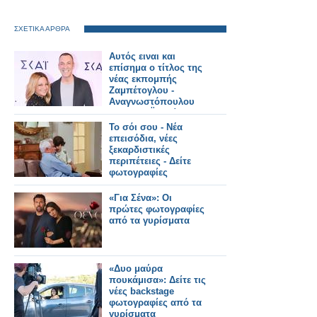
ΣΧΕΤΙΚΑ ΑΡΘΡΑ
Αυτός ειναι και
επίσημα ο τίτλος της
νέας εκπομπής
Ζαμπέτογλου -
Αναγνωστόπουλου
στον ΣΚΑΪ - Δείτε το
τρειλερ
Το σόι σου - Νέα
επεισόδια, νέες
ξεκαρδιστικές
περιπέτειες - Δείτε
φωτογραφίες
«Για Σένα»: Οι
πρώτες φωτογραφίες
από τα γυρίσματα
«Δυο μαύρα
πουκάμισα»: Δείτε τις
νέες backstage
φωτογραφίες από τα
γυρίσματα