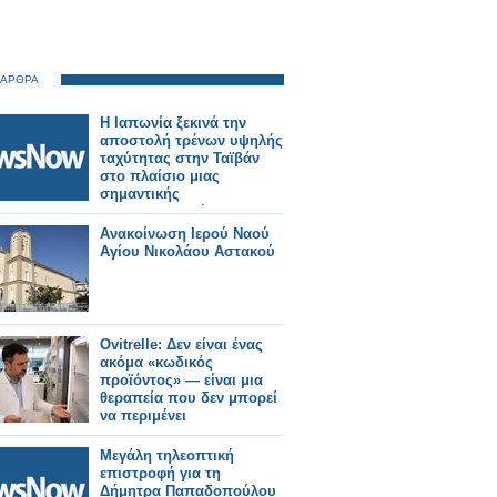
 ΑΡΘΡΑ
Η Ιαπωνία ξεκινά την
αποστολή τρένων υψηλής
ταχύτητας στην Ταϊβάν
στο πλαίσιο μιας
σημαντικής
σιδηροδρομικής
παραγγελίας.
Ανακοίνωση Ιερού Ναού
Αγίου Νικολάου Αστακού
Ovitrelle: Δεν είναι ένας
ακόμα «κωδικός
προϊόντος» — είναι μια
θεραπεία που δεν μπορεί
να περιμένει
Μεγάλη τηλεοπτική
επιστροφή για τη
Δήμητρα Παπαδοπούλου