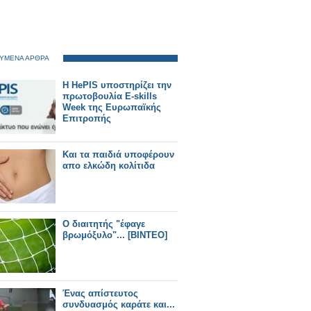
ΥΜΕΝΑ ΑΡΘΡΑ
H HePIS υποστηρίζει την
πρωτοβουλία E-skills
Week της Eυρωπαϊκής
Επιτροπής
Και τα παιδιά υποφέρουν
απο ελκώδη κολίτιδα
Ο διαιτητής "έφαγε
βρωμόξυλο"... [ΒΙΝΤΕΟ]
Ένας απίστευτος
συνδυασμός καράτε και...