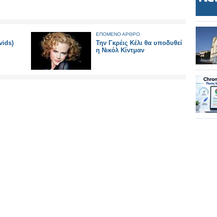
ΕΠΟΜΕΝΟ ΑΡΘΡΟ
vids)
Την Γκρέις Κέλι θα υποδυθεί
η Νικόλ Κίντμαν