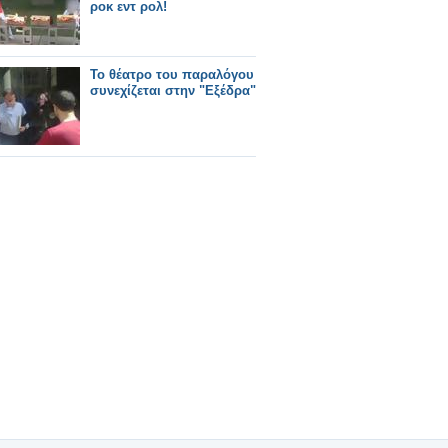
ροκ εντ ρολ!
Το θέατρο του παραλόγου
συνεχίζεται στην "Εξέδρα"