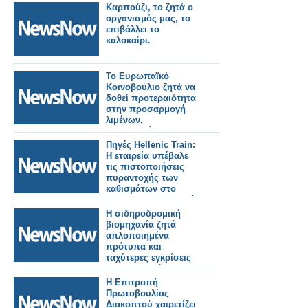
Καρπούζι, το ζητά ο
οργανισμός μας, το
επιβάλλει το
καλοκαίρι.
Το Ευρωπαϊκό
Κοινοβούλιο ζητά να
δοθεί προτεραιότητα
στην προσαρμογή
λιμένων,
αεροδρομίων και
σιδηροδρόμων για
Πηγές Hellenic Train:
στρατιωτική χρήση.
H εταιρεία υπέβαλε
τις πιστοποιήσεις
πυραντοχής των
καθισμάτων στo
Intercity 62 που ζητά
η ΡΑΣ
Η σιδηροδρομική
βιομηχανία ζητά
απλοποιημένα
πρότυπα και
ταχύτερες εγκρίσεις
για την επιτάχυνση
της ανάπτυξης του
Η Επιτροπή
ERTMS και την
Πρωτοβουλίας
επίτευξη των στόχων
Διακοπτού χαιρετίζει