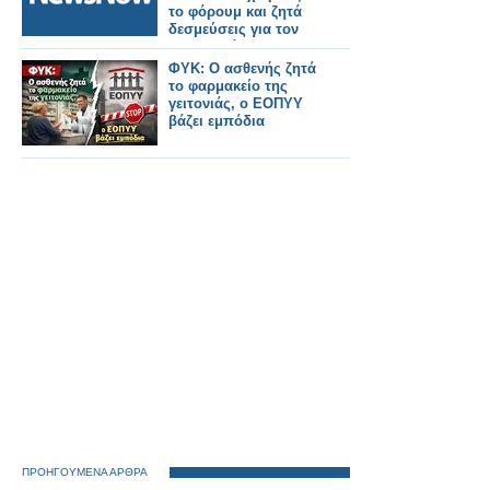
του ΔΕΔ-Μ σε όλη την
το φόρουμ και ζητά
Ευρώπη.
δεσμεύσεις για τον
Οδοντωτό.
ΦΥΚ: Ο ασθενής ζητά
το φαρμακείο της
γειτονιάς, ο ΕΟΠΥΥ
βάζει εμπόδια
ΠΡΟΗΓΟΥΜΕΝΑ ΑΡΘΡΑ