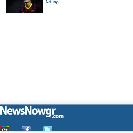
Νεϊμάρ!