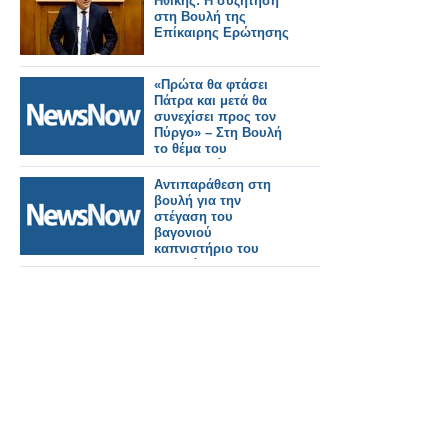
Ηθικής: Η συζήτηση
στη Βουλή της
Επίκαιρης Ερώτησης
«Πρώτα θα φτάσει
Πάτρα και μετά θα
συνεχίσει προς τον
Πύργο» – Στη Βουλή
το θέμα του
σιδηροδρόμου της
Ηλείας
Αντιπαράθεση στη
βουλή για την
στέγαση του
βαγονιού
καπνιστήριο του
Σουλτάνου