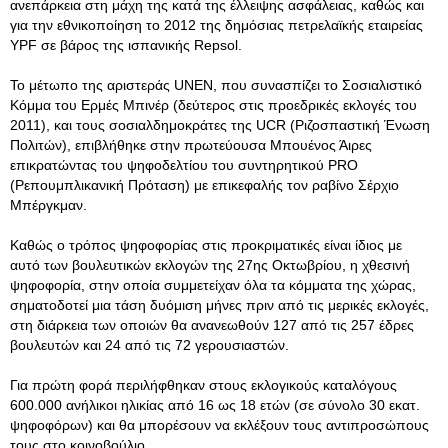
ανεπάρκεια στη μάχη της κατά της έλλειψης ασφάλειας, καθώς και
για την εθνικοποίηση το 2012 της δημόσιας πετρελαϊκής εταιρείας
YPF σε βάρος της ισπανικής Repsol.
Το μέτωπο της αριστεράς UNEN, που συνασπίζει το Σοσιαλιστικό
Κόμμα του Ερμές Μπινέρ (δεύτερος στις προεδρικές εκλογές του
2011), και τους σοσιαλδημοκράτες της UCR (Ριζοσπαστική Ένωση
Πολιτών), επιβλήθηκε στην πρωτεύουσα Μπουένος Άιρες
επικρατώντας του ψηφοδελτίου του συντηρητικού PRO
(Ρεπουμπλικανική Πρόταση) με επικεφαλής τον ραβίνο Σέρχιο
Μπέργκμαν.
Καθώς ο τρόπος ψηφοφορίας στις προκριματικές είναι ίδιος με
αυτό των βουλευτικών εκλογών της 27ης Οκτωβρίου, η χθεσινή
ψηφοφορία, στην οποία συμμετείχαν όλα τα κόμματα της χώρας,
σηματοδοτεί μια τάση δυόμιση μήνες πριν από τις μερικές εκλογές,
στη διάρκεια των οποιών θα ανανεωθούν 127 από τις 257 έδρες
βουλευτών και 24 από τις 72 γερουσιαστών.
Για πρώτη φορά περιλήφθηκαν στους εκλογικούς καταλόγους
600.000 ανήλικοι ηλικίας από 16 ως 18 ετών (σε σύνολο 30 εκατ.
ψηφοφόρων) και θα μπορέσουν να εκλέξουν τους αντιπροσώπους
τους στο κοινοβούλιο.