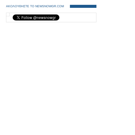
ΑΚΟΛΟΥΘΗΣΤΕ ΤΟ NEWSNOWGR.COM