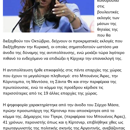
κοινοβούλιο
στις
βουλευτικές
εκλογές των
μέσων της
θητείας της
που θα
διεξαχθούν τον Οκτώβριο, δείχνουν οι προκριματικές εκλογές που
διεξήχθησαν την Κυριακή, οι οποίες σηματοδοτούν ωστόσο μια
άνοδο της δύναμης της αντιπολίτευσης, ενώ μοιάζει τώρα λιγότερο
πιθανό το ενδεχόμενο να επιδιώξει η Κίρχνερ την επανεκλογή της.
Η αντιπολίτευση ήρθε επικεφαλής στις πέντε επαρχίες της χώρας
που έχουν το μεγαλύτερο πληθυσμό: στο Μπουένος Άιρες, την
Κόρντομπα, τη Μεντόσα, τη Σάντα Φε και στην περιφέρεια της
πρωτεύουσας, ενώ το κόμμα της προέδρου κέρδισε τις
περισσότερες από τις 19 άλλες επαρχίες της χώρας.
Η ψηφοφορία χαρακτηρίστηκε από την άνοδο του Σέρχιο Μάσα,
πρώην προσωπάρχη της Κίρτσνερ που αποσκίρτησε από το
κόμμα της. Δήμαρχος του Τίγκρε, (περιφέρεια του Μπουένος Άιρες),
41 χρόνων, περονιστής όπως και η Κίρτσνερ, επιβλήθηκε χθες ως
πρωταγωνιστής της πολιτικής σκηνής της Αργεντινής, ανεβάζοντας