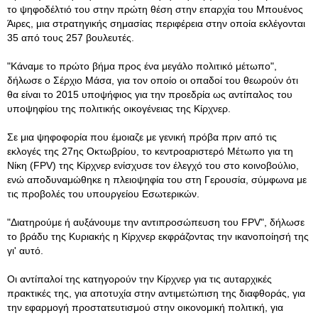
το ψηφοδέλτιό του στην πρώτη θέση στην επαρχία του Μπουένος
Άιρες, μια στρατηγικής σημασίας περιφέρεια στην οποία εκλέγονται
35 από τους 257 βουλευτές.
"Κάναμε το πρώτο βήμα προς ένα μεγάλο πολιτικό μέτωπο",
δήλωσε ο Σέρχιο Μάσα, για τον οποίο οι οπαδοί του θεωρούν ότι
θα είναι το 2015 υποψήφιος για την προεδρία ως αντίπαλος του
υποψηφίου της πολιτικής οικογένειας της Κίρχνερ.
Σε μια ψηφοφορία που έμοιαζε με γενική πρόβα πριν από τις
εκλογές της 27ης Οκτωβρίου, το κεντροαριστερό Μέτωπο για τη
Νίκη (FPV) της Κίρχνερ ενίσχυσε τον έλεγχό του στο κοινοβούλιο,
ενώ αποδυναμώθηκε η πλειοψηφία του στη Γερουσία, σύμφωνα με
τις προβολές του υπουργείου Εσωτερικών.
"Διατηρούμε ή αυξάνουμε την αντιπροσώπευση του FPV", δήλωσε
το βράδυ της Κυριακής η Κίρχνερ εκφράζοντας την ικανοποίησή της
γι' αυτό.
Οι αντίπαλοί της κατηγορούν την Κίρχνερ για τις αυταρχικές
πρακτικές της, για αποτυχία στην αντιμετώπιση της διαφθοράς, για
την εφαρμογή προστατευτισμού στην οικονομική πολιτική, για