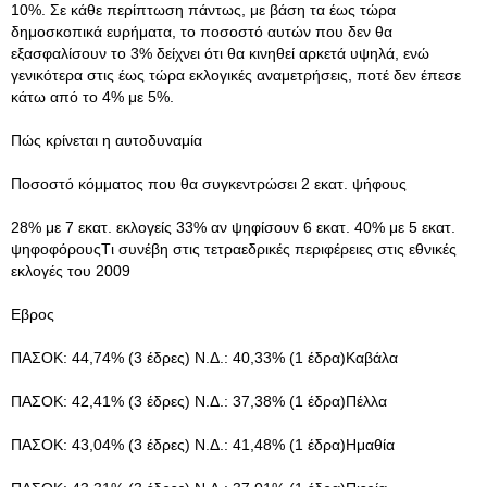
10%. Σε κάθε περίπτωση πάντως, με βάση τα έως τώρα
δημοσκοπικά ευρήματα, το ποσοστό αυτών που δεν θα
εξασφαλίσουν το 3% δείχνει ότι θα κινηθεί αρκετά υψηλά, ενώ
γενικότερα στις έως τώρα εκλογικές αναμετρήσεις, ποτέ δεν έπεσε
κάτω από το 4% με 5%.
Πώς κρίνεται η αυτοδυναμία
Ποσοστό κόμματος που θα συγκεντρώσει 2 εκατ. ψήφους
28% με 7 εκατ. εκλογείς 33% αν ψηφίσουν 6 εκατ. 40% με 5 εκατ.
ψηφοφόρουςTι συνέβη στις τετραεδρικές περιφέρειες στις εθνικές
εκλογές του 2009
Εβρος
ΠAΣOK: 44,74% (3 έδρες) N.Δ.: 40,33% (1 έδρα)Kαβάλα
ΠAΣOK: 42,41% (3 έδρες) N.Δ.: 37,38% (1 έδρα)Πέλλα
ΠAΣOK: 43,04% (3 έδρες) N.Δ.: 41,48% (1 έδρα)Hμαθία