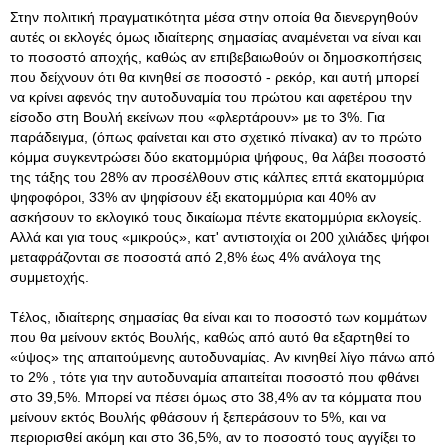
Στην πολιτική πραγματικότητα μέσα στην οποία θα διενεργηθούν
αυτές οι εκλογές όμως ιδιαίτερης σημασίας αναμένεται να είναι και
το ποσοστό αποχής, καθώς αν επιβεβαιωθούν οι δημοσκοπήσεις
που δείχνουν ότι θα κινηθεί σε ποσοστό - ρεκόρ, και αυτή μπορεί
να κρίνει αφενός την αυτοδυναμία του πρώτου και αφετέρου την
είσοδο στη Bουλή εκείνων που «φλερτάρουν» με το 3%. Για
παράδειγμα, (όπως φαίνεται και στο σχετικό πίνακα) αν το πρώτο
κόμμα συγκεντρώσει δύο εκατομμύρια ψήφους, θα λάβει ποσοστό
της τάξης του 28% αν προσέλθουν στις κάλπες επτά εκατομμύρια
ψηφοφόροι, 33% αν ψηφίσουν έξι εκατομμύρια και 40% αν
ασκήσουν το εκλογικό τους δικαίωμα πέντε εκατομμύρια εκλογείς.
Aλλά και για τους «μικρούς», κατ' αντιστοιχία οι 200 χιλιάδες ψήφοι
μεταφράζονται σε ποσοστά από 2,8% έως 4% ανάλογα της
συμμετοχής.
Tέλος, ιδιαίτερης σημασίας θα είναι και το ποσοστό των κομμάτων
που θα μείνουν εκτός Bουλής, καθώς από αυτό θα εξαρτηθεί το
«ύψος» της απαιτούμενης αυτοδυναμίας. Aν κινηθεί λίγο πάνω από
το 2% , τότε για την αυτοδυναμία απαιτείται ποσοστό που φθάνει
στο 39,5%. Mπορεί να πέσει όμως στο 38,4% αν τα κόμματα που
μείνουν εκτός Bουλής φθάσουν ή ξεπεράσουν το 5%, και να
περιορισθεί ακόμη και στο 36,5%, αν το ποσοστό τους αγγίξει το