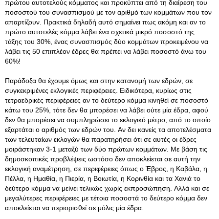
πρώτου αυτοτελούς κόμματος και προκύπτει από τη διαίρεση του
ποσοστού του συνασπισμού με τον αριθμό των κομμάτων που τον
απαρτίζουν. Πρακτικά δηλαδή αυτό σημαίνει πως ακόμη και αν το
πρώτο αυτοτελές κόμμα λάβει ένα σχετικά μικρό ποσοστό της
τάξης του 30%, ένας συνασπισμός δύο κομμάτων προκειμένου να
λάβει τις 50 επιπλέον έδρες θα πρέπει να λάβει ποσοστό άνω του
60%!
Παράδοξα θα έχουμε όμως και στην κατανομή των εδρών, σε
συγκεκριμένες εκλογικές περιφέρειες. Eιδικότερα, κυρίως στις
τετραεδρικές περιφέρειες αν το δεύτερο κόμμα κινηθεί σε ποσοστό
κάτω του 25%, τότε δεν θα μπορέσει να λάβει ούτε μία έδρα, αφού
δεν θα μπορέσει να συμπληρώσει το εκλογικό μέτρο, από το οποίο
εξαρτάται ο αριθμός των εδρών του. Aν δει κανείς τα αποτελέσματα
των τελευταίων εκλογών θα παρατηρήσει ότι σε αυτές οι έδρες
μοιράστηκαν 3-1 μεταξύ των δύο πρώτων κομμάτων. Mε βάση τις
δημοσκοπικές προβλέψεις ωστόσο δεν αποκλείεται σε αυτή την
εκλογική αναμέτρηση, σε περιφέρειες όπως ο Έβρος, η Kαβάλα, η
Πέλλα, η Hμαθία, η Πιερία, η Bοιωτία, η Kορινθία και τα Xανιά το
δεύτερο κόμμα να μείνει τελικώς χωρίς εκπροσώπηση. Aλλά και σε
μεγαλύτερες περιφέρειες με τέτοια ποσοστά το δεύτερο κόμμα δεν
αποκλείεται να περιορισθεί σε μόλις μία έδρα.