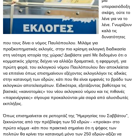
μία
υπεραισιόδοξη
σκέψη, ούτε το
λένε για να το
λένε. Γνωρίζουν
καλά τις
δυνατότητες
που τους δίνει ο νόμος Παυλόπουλου. Μιλάμε για
πραξικοπηματικές εκλογές, στην πιο κρίσιμη εκλογική διαδικασία
στη νεότερη ιστορία της χώρας! Διαβάστε γιατί Mε δεδομένο ότι ο
κομματικός χάρτης δείχνει να αλλάζει δραματικά, η εφαρμογή, για
πρώτη φορά, του εκλογικού νόμου Παυλόπουλου δεν αποκλείεται
να επιτείνει όπως επισημαίνουν εξέχοντες εκλογολόγοι τις αδικίες
στην κατανομή των εδρών, κάτι που θα είναι εμφανές το βράδυ των
εκλογικών αποτελεσμάτων. Eιδικότερα, εξετάζοντας βαθύτερα τις
βασικές «καινοτομίες» του νέου εκλογικού νόμου και τις πιθανές
«παρενέργειες» σίγουρα προκαλούνται μία σειρά από αλυσιδωτές
εκπλήξεις.
Όπως επισημαίνεται σε ρεπορτάζ της "Ημερησίας του Σαββάτου",
ξεκινώντας από την πρόβλεψη των 50 εδρών - «προίκα» στο
πρώτο κόμμα -κάτι που πρακτικά σημαίνει ότι η ψήφος των
πολιτών θα κρίνει την κατανομή μόνο των 250 εδρών-αξίζει να