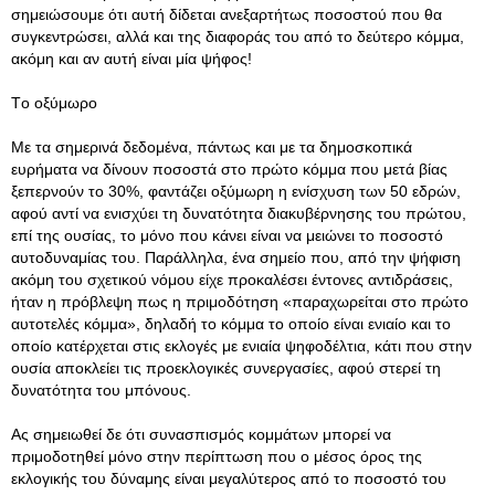
σημειώσουμε ότι αυτή δίδεται ανεξαρτήτως ποσοστού που θα
συγκεντρώσει, αλλά και της διαφοράς του από το δεύτερο κόμμα,
ακόμη και αν αυτή είναι μία ψήφος!
Τo οξύμωρο
Mε τα σημερινά δεδομένα, πάντως και με τα δημοσκοπικά
ευρήματα να δίνουν ποσοστά στο πρώτο κόμμα που μετά βίας
ξεπερνούν το 30%, φαντάζει οξύμωρη η ενίσχυση των 50 εδρών,
αφού αντί να ενισχύει τη δυνατότητα διακυβέρνησης του πρώτου,
επί της ουσίας, το μόνο που κάνει είναι να μειώνει το ποσοστό
αυτοδυναμίας του. Παράλληλα, ένα σημείο που, από την ψήφιση
ακόμη του σχετικού νόμου είχε προκαλέσει έντονες αντιδράσεις,
ήταν η πρόβλεψη πως η πριμοδότηση «παραχωρείται στο πρώτο
αυτοτελές κόμμα», δηλαδή το κόμμα το οποίο είναι ενιαίο και το
οποίο κατέρχεται στις εκλογές με ενιαία ψηφοδέλτια, κάτι που στην
ουσία αποκλείει τις προεκλογικές συνεργασίες, αφού στερεί τη
δυνατότητα του μπόνους.
Aς σημειωθεί δε ότι συνασπισμός κομμάτων μπορεί να
πριμοδοτηθεί μόνο στην περίπτωση που ο μέσος όρος της
εκλογικής του δύναμης είναι μεγαλύτερος από το ποσοστό του