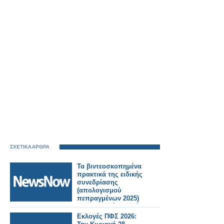
ΣΧΕΤΙΚΑ ΑΡΘΡΑ
Τα βιντεοσκοπημένα
πρακτικά της ειδικής
συνεδρίασης
(απολογισμού
πεπραγμένων 2025)
της Κυριακή 5 Ιουλίου
2026.
Εκλογές ΠΦΣ 2026: