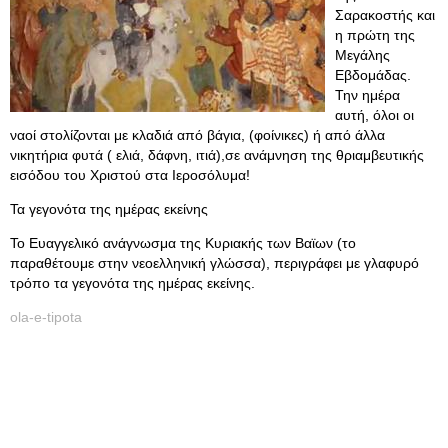
Σαρακοστής και
η πρώτη της
Μεγάλης
Εβδομάδας.
Την ημέρα
αυτή, όλοι οι
ναοί στολίζονται με κλαδιά από βάγια, (φοίνικες) ή από άλλα
νικητήρια φυτά ( ελιά, δάφνη, ιτιά),σε ανάμνηση της θριαμβευτικής
εισόδου του Χριστού στα Ιεροσόλυμα!
Τα γεγονότα της ημέρας εκείνης
Το Ευαγγελικό ανάγνωσμα της Κυριακής των Βαϊων (το
παραθέτουμε στην νεοελληνική γλώσσα), περιγράφει με γλαφυρό
τρόπο τα γεγονότα της ημέρας εκείνης.
ola-e-tipota