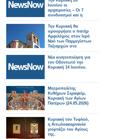
Την Κυριακή 28
Ιουνίου οι
αρχαιρεσίες – Οι 7
συνδυασμοί και η
σημερινή διοίκηση
Την Κυριακή θα
ιερουργήσει ο πατήρ
Αμφιλόχιος στον Ιερό
Ναό των Παμμεγίστων
Ταξιαρχών στο
Αγράμπελο.. .
Νέα κινητοποίηση για
τον Οδοντωτό την
Κυριακή 14 Ιουνίου.
Μητροπολίτης
Κυθήρων Σεραφείμ,
Κυριακή των Αγίων
Πατέρων (24.05.2026)
Κυριακή του Τυφλού,
η Αιτωλοακαρνανία
γιορτάζει του Αγίους
της.