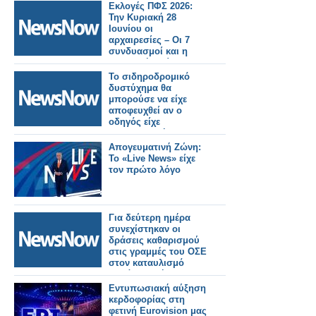
Εκλογές ΠΦΣ 2026:
Την Κυριακή 28
Ιουνίου οι
αρχαιρεσίες – Οι 7
συνδυασμοί και η
σημερινή διοίκηση
Το σιδηροδρομικό
δυστύχημα θα
μπορούσε να είχε
αποφευχθεί αν ο
οδηγός είχε
χρησιμοποιήσει το
σύστημα έκτακτης
Απογευματινή Ζώνη:
ανάγκης σύμφωνα με
Το «Live News» είχε
έρευνα.
τον πρώτο λόγο
Για δεύτερη ημέρα
συνεχίστηκαν οι
δράσεις καθαρισμού
στις γραμμές του ΟΣΕ
στον καταυλισμό
Ρομά της Θήβας.
Εντυπωσιακή αύξηση
κερδοφορίας στη
φετινή Eurovision μας