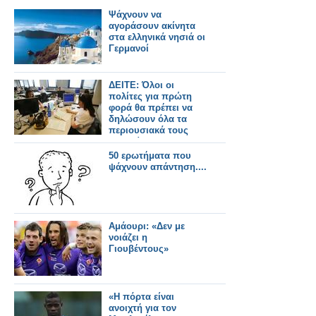
Ψάχνουν να
αγοράσουν ακίνητα
στα ελληνικά νησιά οι
Γερμανοί
ΔΕΙΤΕ: Όλοι οι
πολίτες για πρώτη
φορά θα πρέπει να
δηλώσουν όλα τα
περιουσιακά τους
στοιχεία
50 ερωτήματα που
ψάχνουν απάντηση....
Αμάουρι: «Δεν με
νοιάζει η
Γιουβέντους»
«Η πόρτα είναι
ανοιχτή για τον