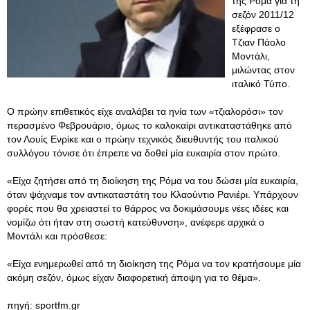
της Ρόμα για τη
σεζόν 2011/12
εξέφρασε ο
Τζιαν Πάολο
Μοντάλι,
μιλώντας στον
ιταλικό Τύπο.
Ο πρώην επιθετικός είχε αναλάβει τα ηνία των «τζιαλορόσι» τον
περασμένο Φεβρουάριο, όμως το καλοκαίρι αντικαταστάθηκε από
τον Λουίς Ενρίκε και ο πρώην τεχνικός διευθυντής του ιταλικού
συλλόγου τόνισε ότι έπρεπε να δοθεί μία ευκαιρία στον πρώτο.
«Είχα ζητήσει από τη διοίκηση της Ρόμα να του δώσει μία ευκαιρία,
όταν ψάχναμε τον αντικαταστάτη του Κλαούντιο Ρανιέρι. Υπάρχουν
φορές που θα χρειαστεί το θάρρος να δοκιμάσουμε νέες ιδέες και
νομίζω ότι ήταν στη σωστή κατεύθυνση», ανέφερε αρχικά ο
Μοντάλι και πρόσθεσε:
«Είχα ενημερωθεί από τη διοίκηση της Ρόμα να τον κρατήσουμε μία
ακόμη σεζόν, όμως είχαν διαφορετική άποψη για το θέμα».
πηγή: sportfm.gr