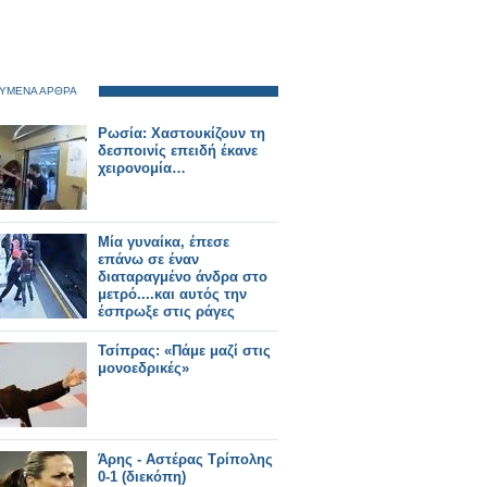
ΥΜΕΝΑ ΑΡΘΡΑ
Ρωσία: Χαστουκίζουν τη
δεσποινίς επειδή έκανε
χειρονομία…
Mία γυναίκα, έπεσε
επάνω σε έναν
διαταραγμένο άνδρα στο
μετρό....και αυτός την
έσπρωξε στις ράγες
[ΦΩΤΟ]
Τσίπρας: «Πάμε μαζί στις
μονοεδρικές»
Άρης - Αστέρας Τρίπολης
0-1 (διεκόπη)