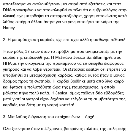
αποτέλεσμα να ακολουθήσουν μια σειρά από εξετάσεις και τεστ
DNA προκειμένου να αποκαλυφθεί εν τέλει ότι ο εμβρυολόγος στην
κλινική είχε μπερδεψει τα σπερματοζωάρια, χρησιμοποιώντας κατά
λάθος σπέρμα άλλου άντρα για να γονιμοποιήσει τα ωάρια της
Nancy.
2. Η μεταμόσχευση καρδιάς είχε επιτυχία αλλά η ασθενής πέθανε!
Ήταν μόλις 17 ετών όταν το πρόβλημα που αντιμετώπιζε με την
καρδιά της επιδεινώθηκε. Η Μεξικάνα Jesica Santillan ήρθε στις
ΗΠΑ με την οικογένειά της προκειμένου να επισκεφθεί διάφορους
γιατρούς και να λάβει θεραπεία. Οι εξετάσεις έδειξαν ότι έπρεπε να
υποβληθεί σε μεταμόσχευση καρδιάς, καθώς αυτός ήταν ο μόνος
δρόμος προς τη σωτηρία. Η καρδιά βρέθηκε μετά από λίγο καιρό
και έφτασε η πολυπόθητη ώρα της μεταμόσχευσης, η οποία
μάλιστα πήγε πολύ καλά. Η Jesica, όμως πέθανε δύο εβδομάδες
μετά γιατί οι γιατροί είχαν ξεχάσει να ελέγξουν τη συμβατότητα της
καρδιάς του δότη με τη νεαρή κοπέλα!
3. Μία λάθος διάγνωση του στοίχισε έναν… όρχι!
Όλα ξεκίνησαν όταν ο 47χρονος βετεράνος πιλότος της πολεμικής