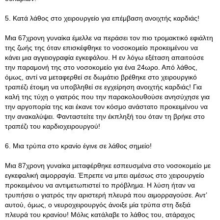
5. Κατά λάθος στο χειρουργείο για επέμβαση ανοιχτής καρδιάς!
Μια 67χρονη γυναίκα έμελλε να περάσει τον πιο τρομακτικό εφιάλτη
της ζωής της όταν επισκέφθηκε το νοσοκομείο προκειμένου να
κάνει μια αγγειογραφία εγκεφάλου. Η εν λόγω εξέταση απαιτούσε
την παραμονή της στο νοσοκομείο για ένα 24ωρο. Από λάθος,
όμως, αντί να μεταφερθεί σε δωμάτιο βρέθηκε στο χειρουργικό
τραπέζι έτοιμη να υποβληθεί σε εγχείρηση ανοιχτής καρδιάς! Για
καλή της τύχη ο γιατρός που την παρακολουθούσε ανησύχησε για
την αργοπορία της και έκανε τον κόσμο ανάστατο προκειμένου να
την ανακαλύψει. Φανταστείτε την έκπληξή του όταν τη βρήκε στο
τραπέζι του καρδιοχειρουργού!
6. Μια τρύπα στο κρανίο έγινε σε λάθος σημείο!
Μια 87χρονη γυναίκα μεταφέρθηκε εσπευσμένα στο νοσοκομείο με
εγκεφαλική αιμορραγία. Έπρεπε να μπει αμέσως στο χειρουργείο
προκειμένου να αντιμετωπιστεί το πρόβλημα. Η λύση ήταν να
τρυπήσει ο γιατρός την αριστερή πλευρά που αιμορραγούσε. Αντ’
αυτού, όμως, ο νευροχειρουργός άνοιξε μία τρύπα στη δεξιά
πλευρά του κρανίου! Μόλις κατάλαβε το λάθος του, ατάραχος