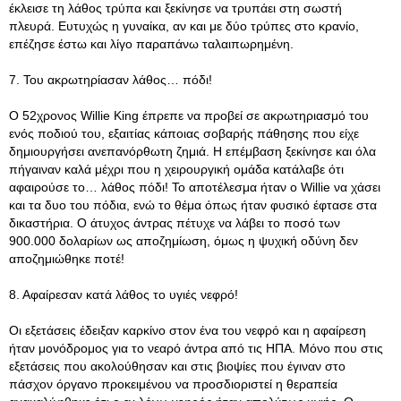
έκλεισε τη λάθος τρύπα και ξεκίνησε να τρυπάει στη σωστή
πλευρά. Ευτυχώς η γυναίκα, αν και με δύο τρύπες στο κρανίο,
επέζησε έστω και λίγο παραπάνω ταλαιπωρημένη.
7. Του ακρωτηρίασαν λάθος… πόδι!
Ο 52χρονος Willie King έπρεπε να προβεί σε ακρωτηριασμό του
ενός ποδιού του, εξαιτίας κάποιας σοβαρής πάθησης που είχε
δημιουργήσει ανεπανόρθωτη ζημιά. Η επέμβαση ξεκίνησε και όλα
πήγαιναν καλά μέχρι που η χειρουργική ομάδα κατάλαβε ότι
αφαιρούσε το… λάθος πόδι! Το αποτέλεσμα ήταν ο Willie να χάσει
και τα δυο του πόδια, ενώ το θέμα όπως ήταν φυσικό έφτασε στα
δικαστήρια. Ο άτυχος άντρας πέτυχε να λάβει το ποσό των
900.000 δολαρίων ως αποζημίωση, όμως η ψυχική οδύνη δεν
αποζημιώθηκε ποτέ!
8. Αφαίρεσαν κατά λάθος το υγιές νεφρό!
Οι εξετάσεις έδειξαν καρκίνο στον ένα του νεφρό και η αφαίρεση
ήταν μονόδρομος για το νεαρό άντρα από τις ΗΠΑ. Μόνο που στις
εξετάσεις που ακολούθησαν και στις βιοψίες που έγιναν στο
πάσχον όργανο προκειμένου να προσδιοριστεί η θεραπεία