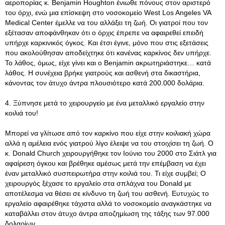
αεροπορίας κ. Benjamin Houghton ένιωθε πόνους στον αριστερό
του όρχι, ενώ μια επίσκεψη στο νοσοκομείο West Los Angeles VA
Medical Center έμελλε να του αλλάξει τη ζωή. Οι γιατροί που τον
εξέτασαν αποφάνθηκαν ότι ο όρχις έπρεπε να αφαιρεθεί επειδή
υπήρχε καρκινικός όγκος. Και έτσι έγινε, μόνο που στις εξετάσεις
που ακολούθησαν αποδείχτηκε ότι κανένας καρκίνος δεν υπήρχε.
Το λάθος, όμως, είχε γίνει και ο Benjamin ακρωτηριάστηκε… κατά
λάθος. Η συνέχεια βρήκε γιατρούς και ασθενή στα δικαστήρια,
κάνοντας τον άτυχο άντρα πλουσιότερο κατά 200.000 δολάρια.
4. Ξύπνησε μετά το χειρουργείο με ένα μεταλλικό εργαλείο στην
κοιλιά του!
Μπορεί να γλίτωσε από τον καρκίνο που είχε στην κοιλιακή χώρα
αλλά η αμέλεια ενός γιατρού λίγο έλειψε να του στοιχίσει τη ζωή. Ο
κ. Donald Church χειρουργήθηκε τον Ιούνιο του 2000 στο Σιάτλ για
αφαίρεση όγκου και βρέθηκε αμέσως μετά την επέμβαση να έχει
έναν μεταλλικό συσπειρωτήρα στην κοιλιά του. Τι είχε συμβεί; Ο
χειρουργός ξέχασε το εργαλείο στα σπλάχνα του Donald με
αποτέλεσμα να θέσει σε κίνδυνο τη ζωή του ασθενή. Ευτυχώς το
εργαλείο αφαιρέθηκε τάχιστα αλλά το νοσοκομείο αναγκάστηκε να
καταβάλλει στον άτυχο άντρα αποζημίωση της τάξης των 97.000
δολαρίων.