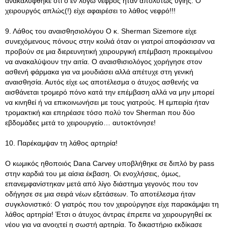
ανακαλύφθηκε ότι ο εν λόγω νεφρός ήταν απολύτως υγιής. Ο
χειρουργός απλώς(!) είχε αφαιρέσει το λάθος νεφρό!!!
9. Λάθος του αναισθησιολόγου Ο κ. Sherman Sizemore είχε
συνεχόμενους πόνους στην κοιλιά όταν οι γιατροί αποφάσισαν να
προβούν σε μια διερευνητική χειρουργική επέμβαση προκειμένου
να ανακαλύψουν την αιτία. Ο αναισθισιολόγος χορήγησε στον
ασθενή φάρμακα για να μουδιάσει αλλά απέτυχε στη γενική
αναισθησία. Αυτός είχε ως αποτέλεσμα ο άτυχος ασθενής να
αισθάνεται τρομερό πόνο κατά την επέμβαση αλλά να μην μπορεί
να κινηθεί ή να επικοινωνήσει με τους γιατρούς. Η εμπειρία ήταν
τρομακτική και επηρέασε τόσο πολύ τον Sherman που δύο
εβδομάδες μετά το χειρουργείο… αυτοκτόνησε!
10. Παρέκαμψαν τη λάθος αρτηρία!
Ο κωμικός ηθοποιός Dana Carvey υποβλήθηκε σε διπλό by pass
στην καρδιά του με αίσια έκβαση. Οι ενοχλήσεις, όμως,
επανεμφανίστηκαν μετά από λίγο διάστημα γεγονός που τον
οδήγησε σε μια σειρά νέων εξετάσεων. Το αποτέλεσμα ήταν
συγκλονιστικό: Ο γιατρός που τον χειρούργησε είχε παρακάμψει τη
λάθος αρτηρία! Έτσι ο άτυχος άντρας έπρεπε να χειρουργηθεί εκ
νέου για να ανοιχτεί η σωστή αρτηρία. Το δικαστήριο εκδίκασε