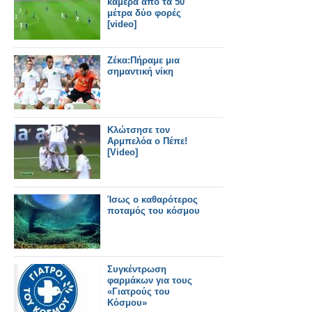
κάμερα από τα 50
μέτρα δύο φορές
[video]
Ζέκα:Πήραμε μια
σημαντική νίκη
Κλώτσησε τον
Αρμπελόα ο Πέπε!
[Video]
Ίσως ο καθαρότερος
ποταμός του κόσμου
Συγκέντρωση
φαρμάκων για τους
«Γιατρούς του
Κόσμου»