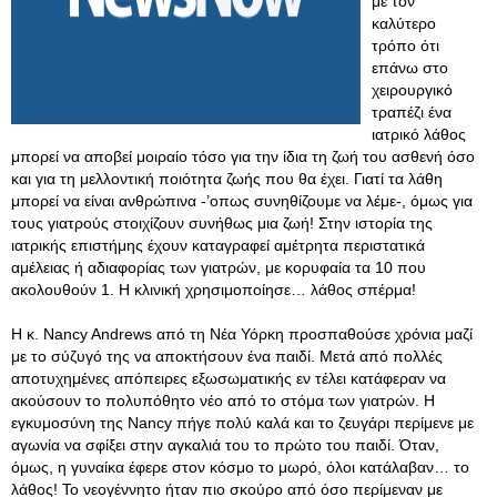
με τον
καλύτερο
τρόπο ότι
επάνω στο
χειρουργικό
τραπέζι ένα
ιατρικό λάθος
μπορεί να αποβεί μοιραίο τόσο για την ίδια τη ζωή του ασθενή όσο
και για τη μελλοντική ποιότητα ζωής που θα έχει. Γιατί τα λάθη
μπορεί να είναι ανθρώπινα -’οπως συνηθίζουμε να λέμε-, όμως για
τους γιατρούς στοιχίζουν συνήθως μια ζωή! Στην ιστορία της
ιατρικής επιστήμης έχουν καταγραφεί αμέτρητα περιστατικά
αμέλειας ή αδιαφορίας των γιατρών, με κορυφαία τα 10 που
ακολουθούν 1. Η κλινική χρησιμοποίησε… λάθος σπέρμα!
Η κ. Nancy Andrews από τη Νέα Υόρκη προσπαθούσε χρόνια μαζί
με το σύζυγό της να αποκτήσουν ένα παιδί. Μετά από πολλές
αποτυχημένες απόπειρες εξωσωματικής εν τέλει κατάφεραν να
ακούσουν το πολυπόθητο νέο από το στόμα των γιατρών. Η
εγκυμοσύνη της Nancy πήγε πολύ καλά και το ζευγάρι περίμενε με
αγωνία να σφίξει στην αγκαλιά του το πρώτο του παιδί. Όταν,
όμως, η γυναίκα έφερε στον κόσμο το μωρό, όλοι κατάλαβαν… το
λάθος! Το νεογέννητο ήταν πιο σκούρο από όσο περίμεναν με