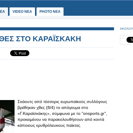
ΕΑ
VIDEO NEA
PHOTO NEA
ΑΚΟΛΟΥ
ΧΘΕΣ ΣΤΟ ΚΑΡΑΪΣΚΑΚΗ
Σκάουτς από τέσσερις ευρωπαϊκούς συλλόγους
βρέθηκαν χθες (8/4) το απόγευμα στο
«Γ.Καραϊσκάκης», σύμφωνα με το "onsports.gr",
προκειμένου να παρακολουθήσουν από κοντά
κάποιους ερυθρόλευκους παίκτες.