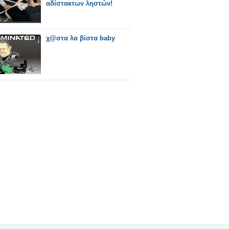
αδίστακτων ληστών!
χ@στα λα βίστα baby