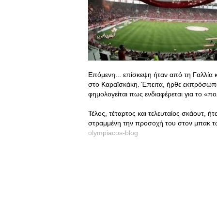
Επόμενη... επίσκεψη ήταν από τη Γαλλία κ
στο Καραϊσκάκη. Έπειτα, ήρθε εκπρόσωπ
φημολογείται πως ενδιαφέρεται για το «π
Τέλος, τέταρτος και τελευταίος σκάουτ, ήτ
στραμμένη την προσοχή του στον μπακ τ
olympiacos-blog