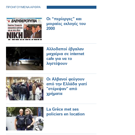
ΠΡΟΗΓΟΥΜΕΝΑ ΑΡΘΡΑ
Οι “περίεργες” και
μοιραίες εκλογές του
2000
Αλλοδαποί έβγαλαν
μαχαίρια σε internet
cafe για να το
ληστέψουν
Οι Αλβανοί φεύγουν
από την Ελλάδα γιατί
"στέρεψαν" από
χρήματα
La Grèce met ses
policiers en location