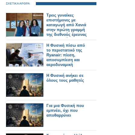
ΣΧΕΤΙΚΑ ΑΡΘΡΑ
Τρεις γυναίκες
επιστήμονες με
καταγωγή από Χανιά
στην πρώτη γραμμή
της διεθνούς έρευνας
στη φυσική
Η Φυσική πίσω από
το περιστατικό της
Ryanair: πίεση,
αποσυμπίεση και
αεροδυναμική
Η Φυσική ανήκει σε
όλους τους μαθητές
Για μια Φυσική που
εμπνέει, όχι που
αποθαρρύνει