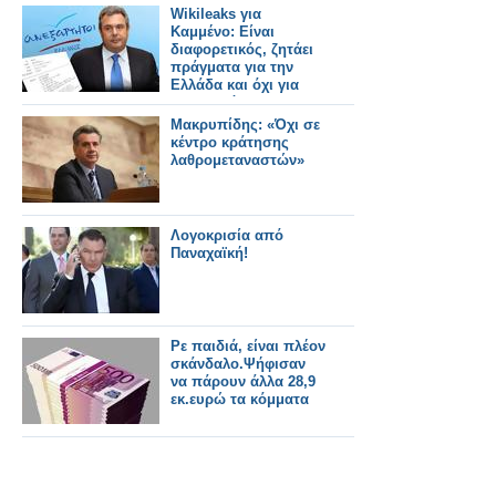
Wikileaks για
Καμμένο: Είναι
διαφορετικός, ζητάει
πράγματα για την
Ελλάδα και όχι για
τον εαυτό του!
Μακρυπίδης: «Όχι σε
κέντρο κράτησης
λαθρομεταναστών»
Λογοκρισία από
Παναχαϊκή!
Ρε παιδιά, είναι πλέον
σκάνδαλο.Ψήφισαν
να πάρουν άλλα 28,9
εκ.ευρώ τα κόμματα