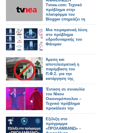
ΑΝΑΚΟΙΝΩΣΗ
Tvnea.com: Τεχνικό
πρόβλημα στην
πλατφόρμα του
Blogger επηρεάζει τη
λειτουργία της
ιστοσελίδας
Μια πειραματική λύση
στο πρόβλημα
υδροδυναμικής του
Φάινμαν
Άμεση και
αποτελεσματική η
παρέμβαση του
Π.Φ.Σ. για την
κατάργηση της
παράνομης χρήσης
του πράσινου
Ένταση σε συναυλία
σταυρού από
του Νίκου
καταστήματα
Οικονομόπουλου –
HONDOS CENTER
Τεχνικό πρόβλημα
προκάλεσε την
αντίδρασή του
Εξέλιξη στο
πρόγραμμα
«ΠΡΟΛΑΜΒΑΝΩ» –