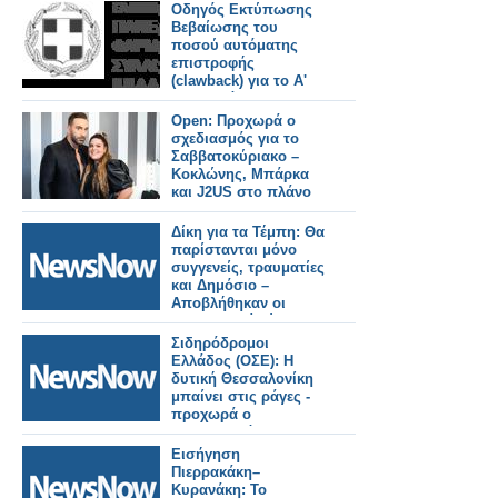
Οδηγός Εκτύπωσης
Βεβαίωσης του
ποσού αυτόματης
επιστροφής
(clawback) για το Α'
και Β' εξάμηνο 2025
Open: Προχωρά ο
σχεδιασμός για το
Σαββατοκύριακο –
Κοκλώνης, Μπάρκα
και J2US στο πλάνο
Δίκη για τα Τέμπη: Θα
παρίστανται μόνο
συγγενείς, τραυματίες
και Δημόσιο –
Αποβλήθηκαν οι
Δικηγορικοί Σύλλογοι
και το σωματείο των
Σιδηρόδρομοι
μηχανοδηγών.
Ελλάδος (ΟΣΕ): Η
δυτική Θεσσαλονίκη
μπαίνει στις ράγες -
προχωρά ο
Προαστιακός και η
σύνδεση με το λιμάνι.
Εισήγηση
Πιερρακάκη–
Κυρανάκη: Το