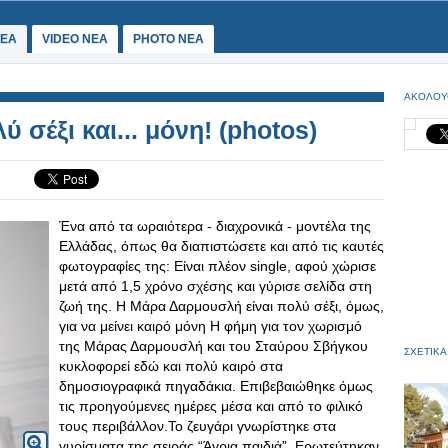
ΕΑ
VIDEO NEA
PHOTO NEA
ΑΚΟΛΟΥ
σέξι και... μόνη! (photos)
Ένα από τα ωραιότερα - διαχρονικά - μοντέλα της
Ελλάδας, όπως θα διαπιστώσετε και από τις καυτές
φωτογραφίες της: Είναι πλέον single, αφού χώρισε
μετά από 1,5 χρόνο σχέσης και γύρισε σελίδα στη
ζωή της. Η Μάρα Δαρμουσλή είναι πολύ σέξι, όμως,
για να μείνει καιρό μόνη Η φήμη για τον χωρισμό
της Μάρας Δαρμουσλή και του Σταύρου Σβήγκου
ΣΧΕΤΙΚΑ
κυκλοφορεί εδώ και πολύ καιρό στα
δημοσιογραφικά πηγαδάκια. Επιβεβαιώθηκε όμως
τις προηγούμενες ημέρες μέσα και από το φιλικό
τους περιβάλλον.To ζευγάρι γνωρίστηκε στα
γυρίσματα της σειράς “Άγρια παιδιά”. Ερωτεύτηκαν,