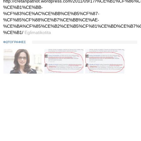
http://cretanpatriot.wordpress.com/2011/09/17/%CE%B1%
%CE%B1%CE%BB-
%CF%83%CE%AC%CE%BB%CE%B5%CF%87-
%CF%85%CF%88%CE%B7%CE%BB%CE%AE-
%CE%BA%CF%85%CE%B2%CE%B5%CF%81%CE%BD%CE%B7%
%CE%B1/
Eglimatikotita
ΦΩΤΟΓΡΑΦΙΕΣ