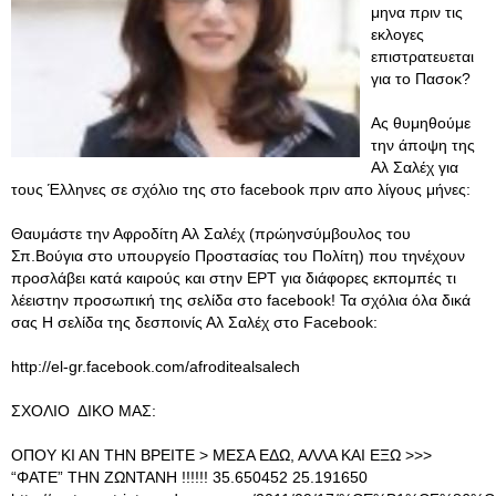
μηνα πριν τις
εκλογες
επιστρατευεται
για το Πασοκ?
Ας θυμηθούμε
την άποψη της
Αλ Σαλέχ για
τους Έλληνες σε σχόλιο της στο facebook πριν απο λίγους μήνες:
Θαυμάστε την Αφροδίτη Αλ Σαλέχ (πρώηνσύμβουλος του
Σπ.Βούγια στο υπουργείο Προστασίας του Πολίτη) που τηνέχουν
προσλάβει κατά καιρούς και στην ΕΡΤ για διάφορες εκπομπές τι
λέειστην προσωπική της σελίδα στο facebook! Τα σχόλια όλα δικά
σας Η σελίδα της δεσποινίς Αλ Σαλέχ στο Facebook:
http://el-gr.facebook.com/afroditealsalech
ΣΧΟΛΙΟ ΔΙΚΟ ΜΑΣ:
ΟΠΟΥ ΚΙ ΑΝ ΤΗΝ ΒΡΕΙΤΕ > ΜΕΣΑ ΕΔΩ, ΑΛΛΑ ΚΑΙ ΕΞΩ >>>
“ΦΑΤΕ” ΤΗΝ ΖΩΝΤΑΝΗ !!!!!! 35.650452 25.191650