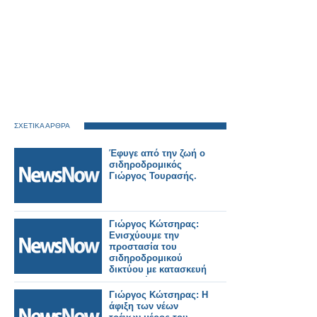
ΣΧΕΤΙΚΑ ΑΡΘΡΑ
Έφυγε από την ζωή ο
σιδηροδρομικός
Γιώργος Τουρασής.
Γιώργος Κώτσηρας:
Ενισχύουμε την
προστασία του
σιδηροδρομικού
δικτύου με κατασκευή
ενισχυμένης
περίφραξης σε
Γιώργος Κώτσηρας: Η
Θριάσιο, Θήβα και
άφιξη των νέων
Ζευγολατιό.