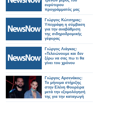
τρένων μέρος του
ευρύτερου
προγράμματός μας
για εκσυγχρονισμό
των σιδηροδρομικών
Γιώργος Κώτσηρας:
μεταφορών.
Υπεγράφη η σύμβαση
για την αναβάθμιση
της σιδηροδρομικής
γέφυρας
Πουλόπουλου στα
Πετράλωνα.
Γιώργος Λιάγκας:
«Τελειώνουμε και δεν
ξέρω να σας πω τι θα
γίνει του χρόνου
Γιώργος Αρσενάκος:
Το μήνυμα στήριξης
στην Ελένη Φουρέιρα
μετά την εξομολόγησή
της για την καταγωγή
της