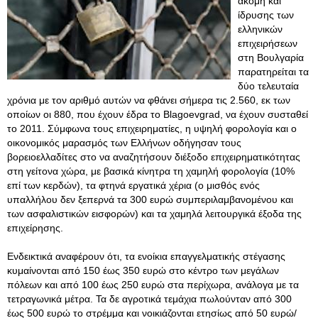
ακόμη και
ίδρυσης των
ελληνικών
επιχειρήσεων
στη Βουλγαρία
παρατηρείται τα
δύο τελευταία
χρόνια με τον αριθμό αυτών να φθάνει σήμερα τις 2.560, εκ των
οποίων οι 880, που έχουν έδρα το Blagoevgrad, να έχουν συσταθεί
το 2011. Σύμφωνα τους επιχειρηματίες, η υψηλή φορολογία και ο
οικονομικός μαρασμός των Ελλήνων οδήγησαν τους
βορειοελλαδίτες στο να αναζητήσουν διέξοδο επιχειρηματικότητας
στη γείτονα χώρα, με βασικά κίνητρα τη χαμηλή φορολογία (10%
επί των κερδών), τα φτηνά εργατικά χέρια (ο μισθός ενός
υπαλλήλου δεν ξεπερνά τα 300 ευρώ συμπεριλαμβανομένου και
των ασφαλιστικών εισφορών) και τα χαμηλά λειτουργικά έξοδα της
επιχείρησης.
Ενδεικτικά αναφέρουν ότι, τα ενοίκια επαγγελματικής στέγασης
κυμαίνονται από 150 έως 350 ευρώ στο κέντρο των μεγάλων
πόλεων και από 100 έως 250 ευρώ στα περίχωρα, ανάλογα με τα
τετραγωνικά μέτρα. Τα δε αγροτικά τεμάχια πωλούνταν από 300
έως 500 ευρώ το στρέμμα και νοικιάζονται ετησίως από 50 ευρώ/