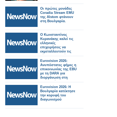
Οι πρώτες μονάδες
Coradia Stream EMU
της Alstom φτάνουν
στη Βουλγαρία.
Ο Κωνσταντίνος
Κυρανάκης καλεί τις
ελληνικές
επιχειρήσεις να
εκμεταλλευτούν τις
νέες προοπτικές και
να
Eurovision 2026:
δραστηριοποιηθούν
Ανυπόστατες φήμες η
στην κατασκευή
επικοινωνίας της EBU
τροχαίου υλικού στη
με τη DARA για
χώρα.
διοργάνωση στη
Βουλγαρία...
Eurovision 2026: Η
Βουλγαρία κατέκτησε
την κορυφή του
διαγωνισμού