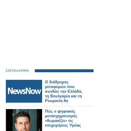
ΣΧΕΤΙΚΑ ΑΡΘΡΑ
Ο διάδρομος
μεταφορών που
συνδέει την Ελλάδα,
τη Βουλγαρία και τη
Ρουμανία θα
επεκταθεί μέχρι την
Ουκρανία.
Πώς ο ψηφιακός
μετασχηματισμός
«θωρακίζει» τις
επιχειρήσεις Υγείας