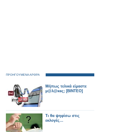
ΠΡΟΗΓΟΥΜΕΝΑ ΑΡΘΡΑ
Μήπως τελικά είμαστε
μ@λ@κeς; [ΒΙΝΤΕΟ]
Τι θα ψηφίσω στις
εκλογές…