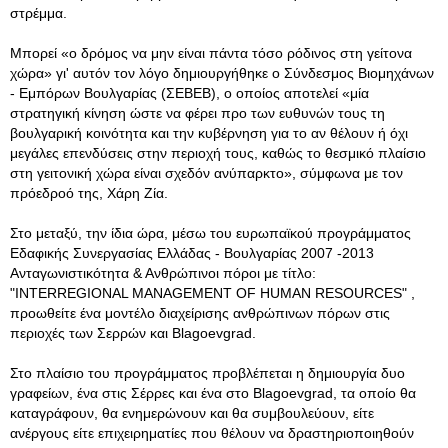
στρέμμα.
Μπορεί «ο δρόμος να μην είναι πάντα τόσο ρόδινος στη γείτονα
χώρα» γι' αυτόν τον λόγο δημιουργήθηκε ο Σύνδεσμος Βιομηχάνων
- Εμπόρων Βουλγαρίας (ΣΕΒΕΒ), ο οποίος αποτελεί «μία
στρατηγική κίνηση ώστε να φέρει προ των ευθυνών τους τη
βουλγαρική κοινότητα και την κυβέρνηση για το αν θέλουν ή όχι
μεγάλες επενδύσεις στην περιοχή τους, καθώς το θεσμικό πλαίσιο
στη γειτονική χώρα είναι σχεδόν ανύπαρκτο», σύμφωνα με τον
πρόεδροό της, Χάρη Ζία.
Στο μεταξύ, την ίδια ώρα, μέσω του ευρωπαϊκού προγράμματος
Εδαφικής Συνεργασίας Ελλάδας - Βουλγαρίας 2007 -2013
Ανταγωνιστικότητα & Ανθρώπινοι πόροι με τίτλο:
"INTERREGIONAL MANAGEMENT OF HUMAN RESOURCES" ,
προωθείτε ένα μοντέλο διαχείρισης ανθρώπινων πόρων στις
περιοχές των Σερρών και Blagoevgrad.
Στο πλαίσιο του προγράμματος προβλέπεται η δημιουργία δυο
γραφείων, ένα στις Σέρρες και ένα στο Blagoevgrad, τα οποίο θα
καταγράφουν, θα ενημερώνουν και θα συμβουλεύουν, είτε
ανέργους είτε επιχειρηματίες που θέλουν να δραστηριοποιηθούν