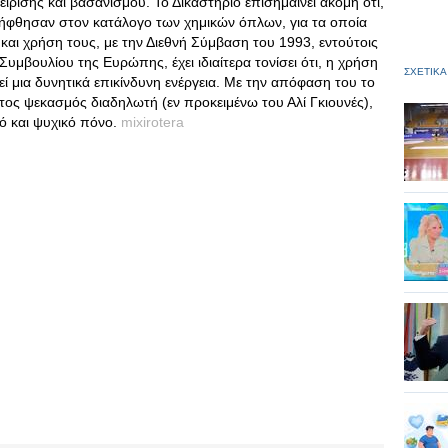
ίρισης και βασανισμού. Το Δικαστήριο επισημαίνει ακόμη ότι,
ήφθησαν στον κατάλογο των χημικών όπλων, για τα οποία
ι χρήση τους, με την Διεθνή Σύμβαση του 1993, εντούτοις
μβουλίου της Ευρώπης, έχει ιδιαίτερα τονίσει ότι, η χρήση
ΣΧΕΤΙΚΑ
 μια δυνητικά επικίνδυνη ενέργεια. Με την απόφαση του το
ητος ψεκασμός διαδηλωτή (εν προκειμένω του Αλί Γκιουνές),
ό και ψυχικό πόνο.
mixirotera