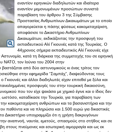
εναντίον ειρηνικών διαδηλωτών και ιδιαίτερα
εναντίον μεμονωμένων προσώπων συνιστά
παραβίαση του άρθρου 3 της Σύμβασης
Προστασίας Ανθρωπίνων Δικαιωμάτων με το οποίο
απαγορεύεται η πάσης φύσεως κακομεταχείριση,
αποφάσισε το Δικαστήριο Ανθρωπίνων
Δικαιωμάτων, εκδικάζοντας την προσφυγή του
εκπαιδευτικού Αλί Γκιουνές κατά της Τουρκίας. Ο
44χρονος σήμερα εκπαιδευτικός Αλί Γκιουνές είχε
στυνομία, κατά τη διάρκεια της συμμετοχής του σε ειρηνική
υ ΝΑΤΟ, τον Ιούνιο του 2004 στην
αστάζεται από δύο αστυνομικούς κι ένας τρίτος τον
μοσιεύθηκε στην εφημερίδα “Σαμπάχ”, διαψεύδοντας τους
ο Γκιουνές και άλλοι διαδηλωτές είχαν επιτεθεί με ξύλα και
επανειλημμένες προσφυγές του στην τουρκική δικαιοσύνη,
νομικού που τον είχε ψεκάσει με χημικό έγινε και ο ίδιος δεν
α, ωστόσο, καταδίκασε την Τουρκία, για παραβίαση των
ην κακομεταχείριση ανθρώπων και τα βασανιστήρια και την
ν παθόντα και να πληρώσει και 1.500 ευρώ για δικαστικές
το Δικαστήριο υπογραμμίζει ότι η χρήση δακρυγόνων
την αναπνοή, ναυτία, εμετούς, σπασμούς στο στήθος και σε
άβη στους πνεύμονες και εσωτερική αιμορραγία και ως εκ