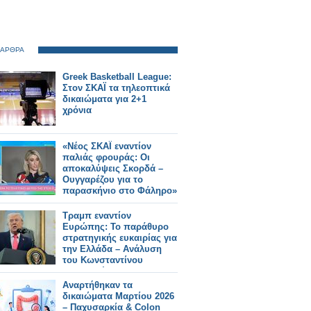
 ΑΡΘΡΑ
Greek Basketball League:
Στον ΣΚΑΪ τα τηλεοπτικά
δικαιώματα για 2+1
χρόνια
«Νέος ΣΚΑΪ εναντίον
παλιάς φρουράς: Οι
αποκαλύψεις Σκορδά –
Ουγγαρέζου για το
παρασκήνιο στο Φάληρο»
Τραμπ εναντίον
Ευρώπης: Το παράθυρο
στρατηγικής ευκαιρίας για
την Ελλάδα – Ανάλυση
του Κωνσταντίνου
Μπαλωμένου
Αναρτήθηκαν τα
δικαιώματα Μαρτίου 2026
– Παχυσαρκία & Colon