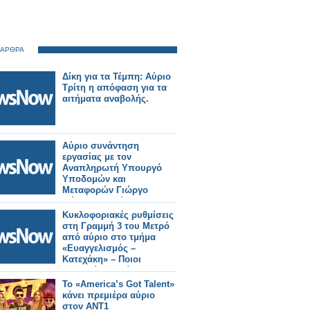
 ΑΡΘΡΑ
Δίκη για τα Τέμπη: Αύριο
Τρίτη η απόφαση για τα
αιτήματα αναβολής.
Αύριο συνάντηση
εργασίας με τον
Αναπληρωτή Υπουργό
Υποδομών και
Μεταφορών Γιώργο
Κώτσηρα θα έχει ο
Κωνσταντίνος
Κυκλοφοριακές ρυθμίσεις
Γκιουλέκας.
στη Γραμμή 3 του Μετρό
από αύριο στο τμήμα
«Ευαγγελισμός –
Κατεχάκη» – Ποιοι
σταθμοί θα κλείνουν στις
21:40.
Το «America’s Got Talent»
κάνει πρεμιέρα αύριο
στον ΑΝΤ1