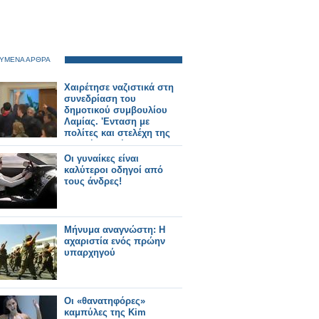
ΥΜΕΝΑ ΑΡΘΡΑ
Χαιρέτησε ναζιστικά στη
συνεδρίαση του
δημοτικού συμβουλίου
Λαμίας. 'Eνταση με
πολίτες και στελέχη της
Χρυσής Αυγής [video]
Οι γυναίκες είναι
καλύτεροι οδηγοί από
τους άνδρες!
Μήνυμα αναγνώστη: Η
αχαριστία ενός πρώην
υπαρχηγού
Οι «θανατηφόρες»
καμπύλες της Kim