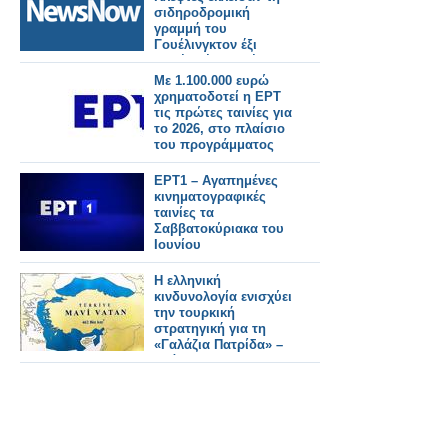
σιδηροδρομική
γραμμή του
Γουέλινγκτον έξι
φορές μέσα σε έναν
μήνα.
Με 1.100.000 ευρώ
χρηματοδοτεί η ΕΡΤ
τις πρώτες ταινίες για
το 2026, στο πλαίσιο
του προγράμματος
1,5%
ΕΡΤ1 – Αγαπημένες
κινηματογραφικές
ταινίες τα
Σαββατοκύριακα του
Ιουνίου
Η ελληνική
κινδυνολογία ενισχύει
την τουρκική
στρατηγική για τη
«Γαλάζια Πατρίδα» –
Ανάλυση του
Κωνσταντίνου
Μπαλωμένου