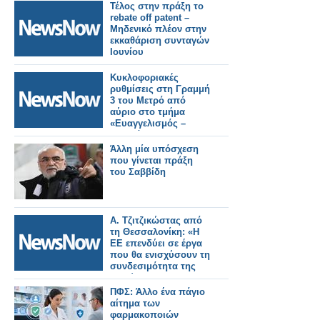
Τέλος στην πράξη το
rebate off patent –
Μηδενικό πλέον στην
εκκαθάριση συνταγών
Ιουνίου
Κυκλοφοριακές
ρυθμίσεις στη Γραμμή
3 του Μετρό από
αύριο στο τμήμα
«Ευαγγελισμός –
Κατεχάκη» – Ποιοι
σταθμοί θα κλείνουν
Άλλη μία υπόσχεση
στις 21:40.
που γίνεται πράξη
του Σαββίδη
Α. Τζιτζικώστας από
τη Θεσσαλονίκη: «Η
ΕΕ επενδύει σε έργα
που θα ενισχύσουν τη
συνδεσιμότητα της
Ευρώπης με τα
Δυτικά Βαλκάνια –
ΠΦΣ: Άλλο ένα πάγιο
Περνάμε από τα
αίτημα των
σχέδια στην πράξη».
φαρμακοποιών