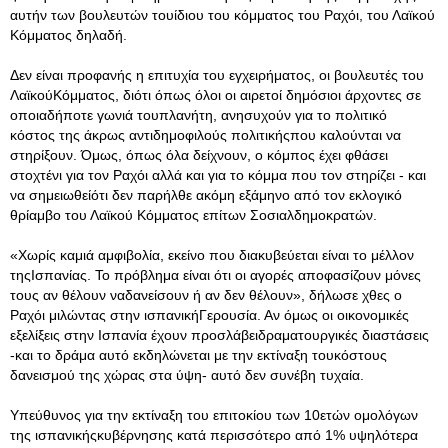
αυτήν των βουλευτών τουίδιου του κόμματος του Ραχόι, του Λαϊκού
Κόμματος δηλαδή.
Δεν είναι προφανής η επιτυχία του εγχειρήματος, οι βουλευτές του
ΛαϊκούΚόμματος, διότι όπως όλοι οι αιρετοί δημόσιοι άρχοντες σε
οποιαδήποτε γωνιά τουπλανήτη, ανησυχούν για το πολιτικό
κόστος της άκρως αντιδημοφιλούς πολιτικήςπου καλούνται να
στηρίξουν. Όμως, όπως όλα δείχνουν, ο κόμπος έχει φθάσει
στοχτένι για τον Ραχόι αλλά και για το κόμμα που τον στηρίζει - και
να σημειωθείότι δεν παρήλθε ακόμη εξάμηνο από τον εκλογικό
θρίαμβο του Λαϊκού Κόμματος επίτων Σοσιαλδημοκρατών.
«Χωρίς καμιά αμφιβολία, εκείνο που διακυβεύεται είναι το μέλλον
τηςΙσπανίας. Το πρόβλημα είναι ότι οι αγορές αποφασίζουν μόνες
τους αν θέλουν ναδανείσουν ή αν δεν θέλουν», δήλωσε χθες ο
Ραχόι μιλώντας στην ισπανικήΓερουσία. Αν όμως οι οικονομικές
εξελίξεις στην Ισπανία έχουν προσλάβειδραματουργικές διαστάσεις
-και το δράμα αυτό εκδηλώνεται με την εκτίναξη τουκόστους
δανεισμού της χώρας στα ύψη- αυτό δεν συνέβη τυχαία.
Υπεύθυνος για την εκτίναξη του επιτοκίου των 10ετών ομολόγων
της ισπανικήςκυβέρνησης κατά περισσότερο από 1% υψηλότερα