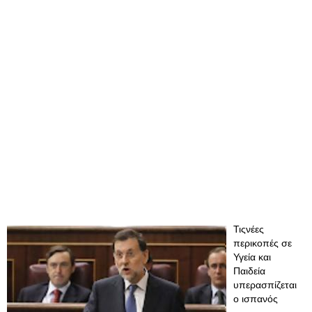
Τιςνέες
περικοπές σε
Υγεία και
Παιδεία
υπερασπίζεται
ο ισπανός