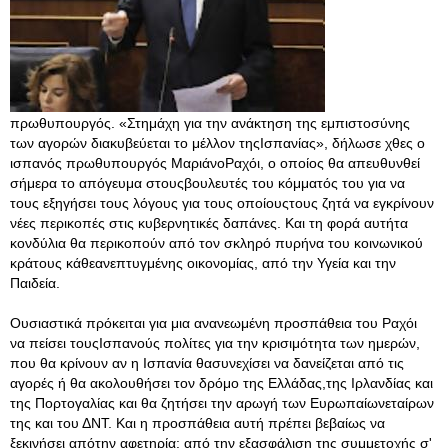
πρωθυπουργός. «Στημάχη για την ανάκτηση της εμπιστοσύνης
των αγορών διακυβεύεται το μέλλον τηςΙσπανίας», δήλωσε χθες ο
ισπανός πρωθυπουργός ΜαριάνοΡαχόι, ο οποίος θα απευθυνθεί
σήμερα το απόγευμα στουςβουλευτές του κόμματός του για να
τους εξηγήσει τους λόγους για τους οποίουςτους ζητά να εγκρίνουν
νέες περικοπές στις κυβερνητικές δαπάνες. Και τη φορά αυτήτα
κονδύλια θα περικοπούν από τον σκληρό πυρήνα του κοινωνικού
κράτους κάθεανεπτυγμένης οικονομίας, από την Υγεία και την
Παιδεία.
Ουσιαστικά πρόκειται για μια ανανεωμένη προσπάθεια του Ραχόι
να πείσει τουςΙσπανούς πολίτες για την κρισιμότητα των ημερών,
που θα κρίνουν αν η Ισπανία θασυνεχίσει να δανείζεται από τις
αγορές ή θα ακολουθήσει τον δρόμο της Ελλάδας,της Ιρλανδίας και
της Πορτογαλίας και θα ζητήσει την αρωγή των Ευρωπαίωνεταίρων
της και του ΔΝΤ. Και η προσπάθεια αυτή πρέπει βεβαίως να
ξεκινήσει απότην αφετηρία: από την εξασφάλιση της συμμετοχής σ'