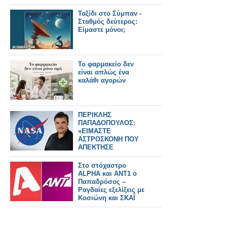
Ταξίδι στο Σύμπαν -
Σταθμός δεύτερος:
Είμαστε μόνοι;
Το φαρμακείο δεν
είναι απλώς ένα
καλάθι αγορών
ΠΕΡΙΚΛΗΣ
ΠΑΠΑΔΟΠΟΥΛΟΣ:
«ΕΙΜΑΣΤΕ
ΑΣΤΡΟΣΚΟΝΗ ΠΟΥ
ΑΠΕΚΤΗΣΕ
ΣΥΝΕΙΔΗΣΗ» – Ο
ΗΓΕΤΗΣ ΤΗΣ NASA
Στο στόχαστρο
ΠΙΣΩ ΑΠΟ ΤΟ Artemis
ALPHA και ΑΝΤ1 ο
II
Παπαδρόσος –
Ραγδαίες εξελίξεις με
Κοσιώνη και ΣΚΑΪ