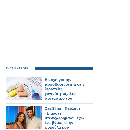
ΣΧΕΤΙΚΑ ΑΡΘΡΑ
Η μάχη για την
προσβασιμότητα στις
θεραπείες
γονιμότητας: Στο
στόχαστρο του
φαρμακευτικού
κόσμου οι πρακτικές
Χατζίδου - Παύλου:
της εταιρείας Merck
«Είμαστε
στεναχωρημένοι, έχω
ένα βάρος στην
ψυχούλα μου»