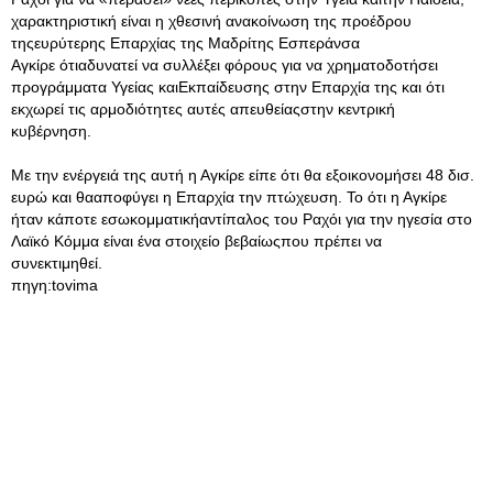
χαρακτηριστική είναι η χθεσινή ανακοίνωση της προέδρου
τηςευρύτερης Επαρχίας της Μαδρίτης Εσπεράνσα
Αγκίρε ότιαδυνατεί να συλλέξει φόρους για να χρηματοδοτήσει
προγράμματα Υγείας καιΕκπαίδευσης στην Επαρχία της και ότι
εκχωρεί τις αρμοδιότητες αυτές απευθείαςστην κεντρική
κυβέρνηση.
Με την ενέργειά της αυτή η Αγκίρε είπε ότι θα εξοικονομήσει 48 δισ.
ευρώ και θααποφύγει η Επαρχία την πτώχευση. Το ότι η Αγκίρε
ήταν κάποτε εσωκομματικήαντίπαλος του Ραχόι για την ηγεσία στο
Λαϊκό Κόμμα είναι ένα στοιχείο βεβαίωςπου πρέπει να
συνεκτιμηθεί.
πηγη:tovima