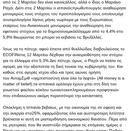
από τις 2 Μαρτίου δεν είναι κανείςάλλος, αλλά ο ίδιος ο Μαριάνο
Ραχόι. Διότι στις 2 Μαρτίου ο ισπανόςπρωθυπουργός αναθεώρησε
μονομερώς τους στόχους του προϋπολογισμού τους οποίουςείχε
συνομολογήσει λίγους μήνες νωρίτερα με τους Ευρωπαίους
εταίρους του.Ανακοίνωσε μονομερώς την αναθεώρηση του
εφετινού στόχους για το δημοσιονομικόέλλειμμα από το 4,4% στο
5,8% θεωρώντας ότι μπορεί να εκβιάσει τις Βρυξέλλες.
Ίσως να το πέτυχε, αφού έπειτα από θυελλώδεις διαβουλεύσεις το
ECOFINστις 12 Μαρτίου δέχθηκε την αναοριοθέτηση του στόχου
για το έλλειμμα στο 5,3%.Δεν πέτυχε, όμως, ο Ραχόι να πείσει τις
αγορές για την αξιοπιστία τη δική τουκαι της κυβέρνησής του. Και
καθώς στις αγορές ισχύει εδώ και τρεις αιώνες ηρήση
του ΑνταμΣμιθ «ηεμπιστοσύνη είναι όλα τα λεφτά» (All money is a
matter of belief),τα ισπανικά ομόλογα έχουν μπει στη δίνη του
γνωστού φαύλου κύκλου τωναυτοεκπληρουμένων προφητειών
που επιδεινώνουν ακόμη περισσότερο την κατάσταση.
Ολόκληρη η Ισπανία βεβαίως, με την οικονομία της σε ύφεση και
την ανεργία στο25%, εφαρμόζοντας όλο και αυστηρότερη λιτότητα
βρίσκεται κι αυτή σε μιαπεριδίνηση οικονομικού θανάτου. Πέρα από
τις ρητορικές που θα αναπτύξει σήμερακαι τις επόμενες ημέρες ο
Ραχόι για να «περάσει» νέες περικοπές στην Υγεία καιτην Παιδεία,